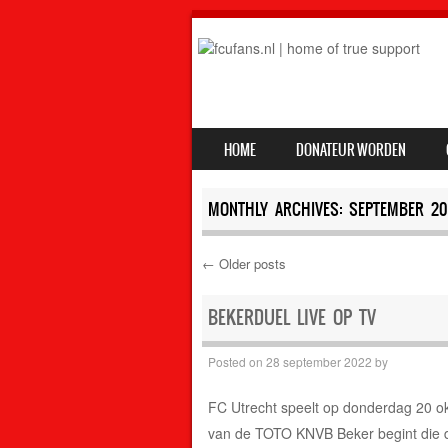
SKIP TO CONTENT
HOME
DONATEUR WORDEN
MENU
MONTHLY ARCHIVES:
SEPTEMBER 20
←
Older posts
Post navigation
BEKERDUEL LIVE OP TV
Posted on
28 september 2022
by
FC Utrecht speelt op donderdag 20 okt
van de TOTO KNVB Beker begint die d