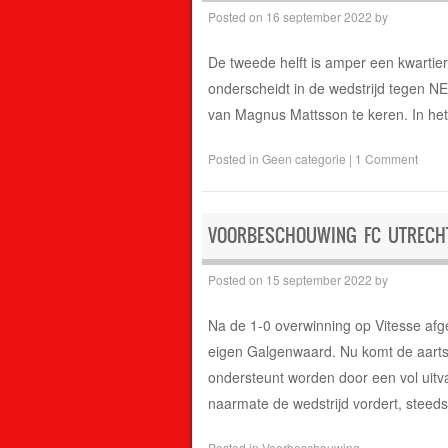
Posted on
16 september 2022
by
De tweede helft is amper een kwartier
onderscheidt in de wedstrijd tegen NE
van Magnus Mattsson te keren. In het n
Posted in
Geen categorie
|
1 Comment
VOORBESCHOUWING FC UTRECHT –
Posted on
15 september 2022
by
Na de 1-0 overwinning op Vitesse af
eigen Galgenwaard. Nu komt de aarts
ondersteunt worden door een vol uit
naarmate de wedstrijd vordert, steed
Posted in
Voorbeschouwing