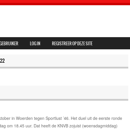
GEBRUIKER
LOG IN
REGISTREER OP DEZE SITE
22
ober in Woerden tegen Sportlust ’46. Het duel uit de eerste ronde
ag om 18.45 uur. Dat heeft de KNVB zojuist (woensdagmiddag)