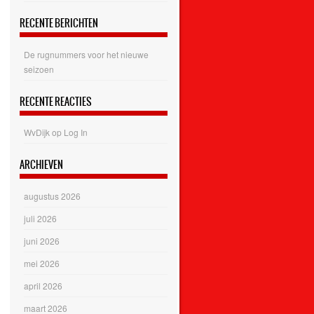
RECENTE BERICHTEN
De rugnummers voor het nieuwe
seizoen
RECENTE REACTIES
WvDijk
op
Log In
ARCHIEVEN
augustus 2026
juli 2026
juni 2026
mei 2026
april 2026
maart 2026