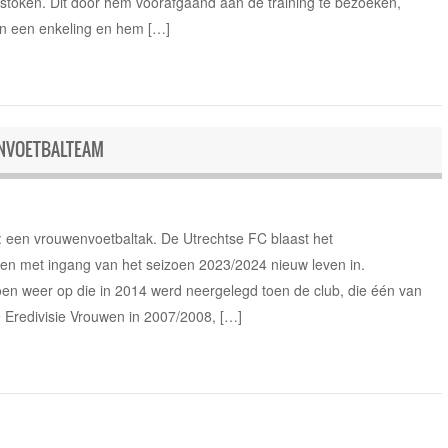
stoken. Dit door hem voorafgaand aan de training te bezoeken,
n een enkeling en hem […]
NVOETBALTEAM
 een vrouwenvoetbaltak. De Utrechtse FC blaast het
en met ingang van het seizoen 2023/2024 nieuw leven in.
en weer op die in 2014 werd neergelegd toen de club, die één van
 Eredivisie Vrouwen in 2007/2008, […]