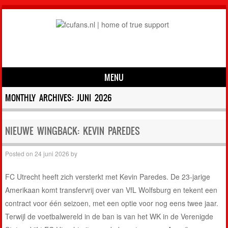
MENU
Skip to content
MONTHLY ARCHIVES:
JUNI 2026
NIEUWE WINGBACK: KEVIN PAREDES
Posted on
24 juni 2026
by
FC Utrecht heeft zich versterkt met Kevin Paredes. De 23-jarige
Amerikaan komt transfervrij over van VfL Wolfsburg en tekent een
contract voor één seizoen, met een optie voor nog eens twee jaar.
Terwijl de voetbalwereld in de ban is van het WK in de Verenigde