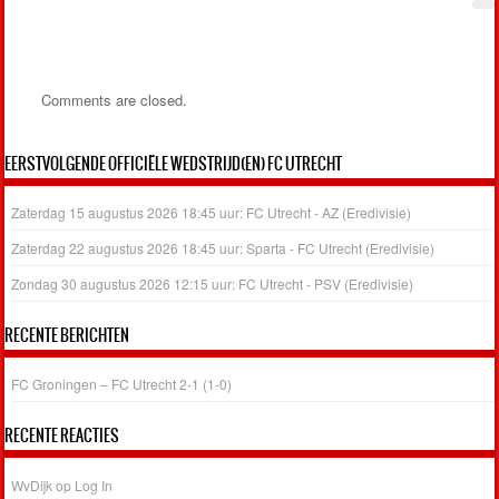
Comments are closed.
EERSTVOLGENDE OFFICIËLE WEDSTRIJD(EN) FC UTRECHT
Zaterdag 15 augustus 2026 18:45 uur: FC Utrecht - AZ (Eredivisie)
Zaterdag 22 augustus 2026 18:45 uur: Sparta - FC Utrecht (Eredivisie)
Zondag 30 augustus 2026 12:15 uur: FC Utrecht - PSV (Eredivisie)
RECENTE BERICHTEN
FC Groningen – FC Utrecht 2-1 (1-0)
RECENTE REACTIES
WvDijk
op
Log In