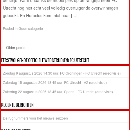
de strijd. Want ondanks de mooie plek op de ranglijst heeft FC
Utrecht nog niet echt veel volledig overtuigende overwinningen
geboekt. En Heracles komt niet naar […]
Posted in
Geen categorie
←
Older posts
Post navigation
EERSTVOLGENDE OFFICIËLE WEDSTRIJD(EN) FC UTRECHT
Zondag 9 augustus 2026 14:30 uur: FC Groningen - FC Utrecht (eredivisie)
Zaterdag 15 augustus 2026 18:45 uur: FC Utrecht - AZ (eredivisie)
Zaterdag 22 augustus 2026 18:45 uur: Sparta - FC Utrecht (eredivisie)
RECENTE BERICHTEN
De rugnummers voor het nieuwe seizoen