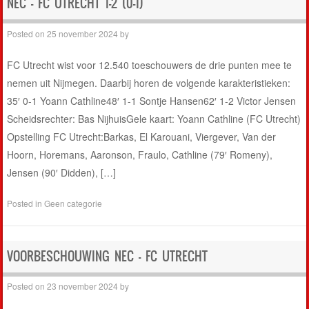
NEC – FC UTRECHT 1-2 (0-1)
Posted on
25 november 2024
by
FC Utrecht wist voor 12.540 toeschouwers de drie punten mee te
nemen uit Nijmegen. Daarbij horen de volgende karakteristieken:
35′ 0-1 Yoann Cathline48′ 1-1 Sontje Hansen62′ 1-2 Victor Jensen
Scheidsrechter: Bas NijhuisGele kaart: Yoann Cathline (FC Utrecht)
Opstelling FC Utrecht:Barkas, El Karouani, Viergever, Van der
Hoorn, Horemans, Aaronson, Fraulo, Cathline (79′ Romeny),
Jensen (90′ Didden), […]
Posted in
Geen categorie
VOORBESCHOUWING NEC – FC UTRECHT
Posted on
23 november 2024
by