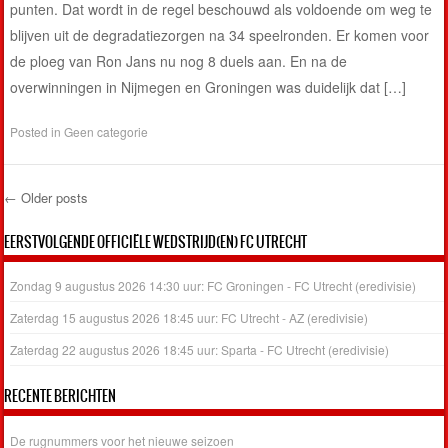
punten. Dat wordt in de regel beschouwd als voldoende om weg te
blijven uit de degradatiezorgen na 34 speelronden. Er komen voor
de ploeg van Ron Jans nu nog 8 duels aan. En na de
overwinningen in Nijmegen en Groningen was duidelijk dat […]
Posted in
Geen categorie
←
Older posts
Post navigation
EERSTVOLGENDE OFFICIËLE WEDSTRIJD(EN) FC UTRECHT
Zondag 9 augustus 2026 14:30 uur: FC Groningen - FC Utrecht (eredivisie)
Zaterdag 15 augustus 2026 18:45 uur: FC Utrecht - AZ (eredivisie)
Zaterdag 22 augustus 2026 18:45 uur: Sparta - FC Utrecht (eredivisie)
RECENTE BERICHTEN
De rugnummers voor het nieuwe seizoen