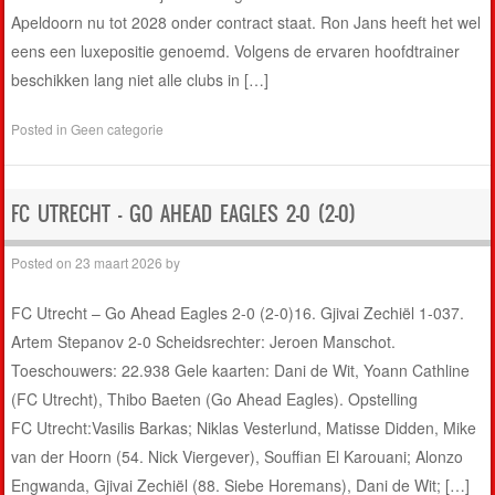
Apeldoorn nu tot 2028 onder contract staat. Ron Jans heeft het wel
eens een luxepositie genoemd. Volgens de ervaren hoofdtrainer
beschikken lang niet alle clubs in […]
Posted in
Geen categorie
FC UTRECHT – GO AHEAD EAGLES 2-0 (2-0)
Posted on
23 maart 2026
by
FC Utrecht – Go Ahead Eagles 2-0 (2-0)16. Gjivai Zechiël 1-037.
Artem Stepanov 2-0 Scheidsrechter: Jeroen Manschot.
Toeschouwers: 22.938 Gele kaarten: Dani de Wit, Yoann Cathline
(FC Utrecht), Thibo Baeten (Go Ahead Eagles). Opstelling
FC Utrecht:Vasilis Barkas; Niklas Vesterlund, Matisse Didden, Mike
van der Hoorn (54. Nick Viergever), Souffian El Karouani; Alonzo
Engwanda, Gjivai Zechiël (88. Siebe Horemans), Dani de Wit; […]