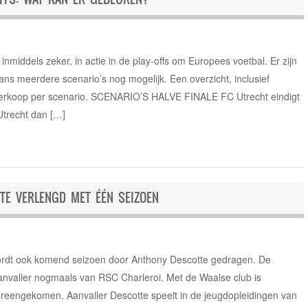
 inmiddels zeker, in actie in de play-offs om Europees voetbal. Er zijn
ns meerdere scenario’s nog mogelijk. Een overzicht, inclusief
rtverkoop per scenario. SCENARIO’S HALVE FINALE FC Utrecht eindigt
Utrecht dan […]
E VERLENGD MET ÉÉN SEIZOEN
 wordt ook komend seizoen door Anthony Descotte gedragen. De
nvaller nogmaals van RSC Charleroi. Met de Waalse club is
ereengekomen. Aanvaller Descotte speelt in de jeugdopleidingen van