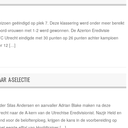
eizoen geëindigd op plek 7. Deze klassering werd onder meer bereikt
noord-vrouwen met 1-2 werd gewonnen. De Azerion Eredivisie
 FC Utrecht eindigde met 30 punten op 26 punten achter kampioen
r 12 […]
AR A-SELECTIE
er Silas Andersen en aanvaller Adrian Blake maken na deze
cht naar de A-kern van de Utrechtse Eredivisionist. Nazjir Held en
 voor de beloftenploeg, krijgen de kans in de voorbereiding op
et eerste elftal van Hoofdtrainer […]