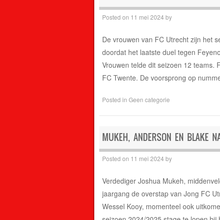
Posted on
11 mei 2024
by
De vrouwen van FC Utrecht zijn het s
doordat het laatste duel tegen Feye
Vrouwen telde dit seizoen 12 teams.
FC Twente. De voorsprong op numme
Posted in
Geen categorie
MUKEH, ANDERSON EN BLAKE NA
Posted on
11 mei 2024
by
Verdediger Joshua Mukeh, middenveld
jaargang de overstap van Jong FC Utre
Wessel Kooy, momenteel ook uitkomend
seizoen 2024/2025 stage te lopen bij h