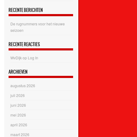
RECENTE BERICHTEN
De rugnummers voor het nieuwe
seizoen
RECENTE REACTIES
WvDijk
op
Log In
ARCHIEVEN
augustus 2026
juli 2026
juni 2026
mei 2026
april 2026
maart 2026