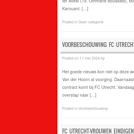
ter Avest (79. Othmane Boussaid), Mar
Karouani; […]
Posted in
Geen categorie
VOORBESCHOUWING FC UTRECHT
Posted on
11 mei 2024
by
Het goede nieuws kon niet op deze we
Van der Hoorn al voorging. Daarnaast o
contract komt bij FC Utrecht. Vandaag
overstap naar […]
Posted in
Voorbeschouwing
FC UTRECHT-VROUWEN EINDIGEN