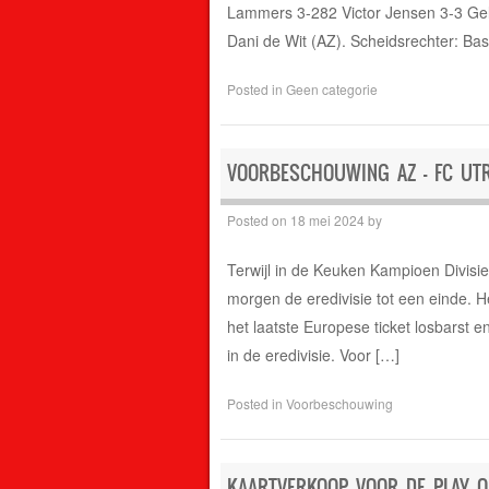
Lammers 3-282 Victor Jensen 3-3 Gele
Dani de Wit (AZ). Scheidsrechter: Ba
Posted in
Geen categorie
VOORBESCHOUWING AZ – FC UT
Posted on
18 mei 2024
by
Terwijl in de Keuken Kampioen Divisie
morgen de eredivisie tot een einde. H
het laatste Europese ticket losbarst e
in de eredivisie. Voor […]
Posted in
Voorbeschouwing
KAARTVERKOOP VOOR DE PLAY O