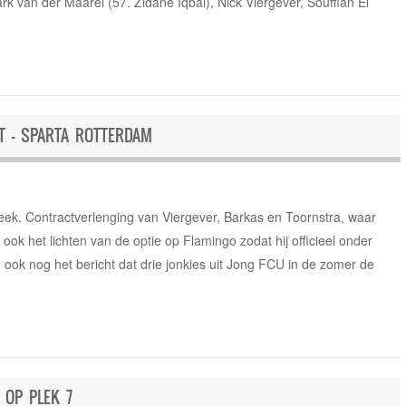
k van der Maarel (57. Zidane Iqbal), Nick Viergever, Souffian El
 – SPARTA ROTTERDAM
ek. Contractverlenging van Viergever, Barkas en Toornstra, waar
ok het lichten van de optie op Flamingo zodat hij officieel onder
 ook nog het bericht dat drie jonkies uit Jong FCU in de zomer de
 OP PLEK 7