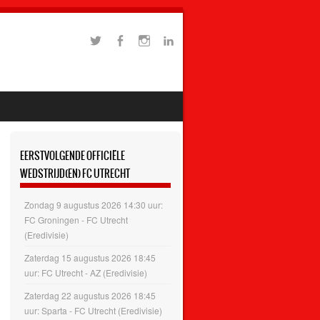
EERSTVOLGENDE OFFICIËLE
WEDSTRIJD(EN) FC UTRECHT
Zondag 9 augustus 2026 14:30 uur:
FC Groningen - FC Utrecht
(Eredivisie)
Zaterdag 15 augustus 2026 18:45
uur: FC Utrecht - AZ (Eredivisie)
Zaterdag 22 augustus 2026 18:45
uur: Sparta - FC Utrecht (Eredivisie)