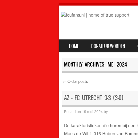
SKIP TO CONTENT
HOME
DONATEUR WORDEN
MENU
MONTHLY ARCHIVES:
MEI 2024
←
Older posts
Post navigation
AZ – FC UTRECHT 3-3 (3-0)
Posted on
19 mei 2024
by
De karakteristieken die horen bij een
Mees de Wit 1-016 Ruben van Bommel