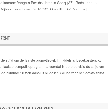
 kaarten: Vangelis Pavlidis, Ibrahim Sadiq (AZ). Rode kaart: 60
s Nijhuis. Toeschouwers: 18.937. Opstelling AZ: Mathew […]
RECHT
 de strijd om de laatste promotieplek inmiddels is losgebarsten, komt
et laatste competitieprogramma voordat in de eredivisie de strijd om
n de nummer 16 zich aansluit bij de KKD clubs voor het laatste ticket
FFS: WAT KAN ER GEBEUREN?