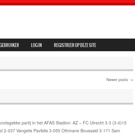
GEBRUIKER
LOG IN
REGISTREER OP DEZE SITE
Newer posts
→
 knotsgekke partij in het AFAS Stadion: AZ – FC Utrecht 3-3 (3-0)15
 2-037 Vangelis Pavlidis 3-055 Othmane Boussaid 3-171 Sam