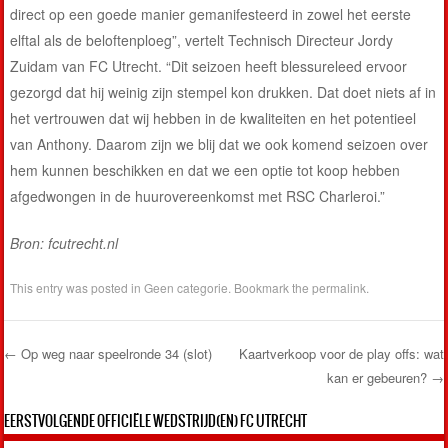
direct op een goede manier gemanifesteerd in zowel het eerste
elftal als de beloftenploeg”, vertelt Technisch Directeur Jordy
Zuidam van FC Utrecht. “Dit seizoen heeft blessureleed ervoor
gezorgd dat hij weinig zijn stempel kon drukken. Dat doet niets af in
het vertrouwen dat wij hebben in de kwaliteiten en het potentieel
van Anthony. Daarom zijn we blij dat we ook komend seizoen over
hem kunnen beschikken en dat we een optie tot koop hebben
afgedwongen in de huurovereenkomst met RSC Charleroi.”
Bron: fcutrecht.nl
This entry was posted in
Geen categorie
. Bookmark the
permalink
.
←
Op weg naar speelronde 34 (slot)
Kaartverkoop voor de play offs: wat
kan er gebeuren?
→
Post navigation
EERSTVOLGENDE OFFICIËLE WEDSTRIJD(EN) FC UTRECHT