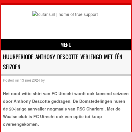
MENU
Skip to content
HUURPERIODE ANTHONY DESCOTTE VERLENGD MET ÉÉN
SEIZOEN
Posted on
13 mei 2024
by
Het rood-witte shirt van FC Utrecht wordt ook komend seizoen
door Anthony Descotte gedragen. De Domstedelingen huren
de 20-jarige aanvaller nogmaals van RSC Charleroi. Met de
Waalse club is FC Utrecht ook een optie tot koop
overeengekomen.