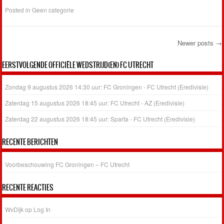
Posted in
Geen categorie
Newer posts
→
Post navigation
EERSTVOLGENDE OFFICIËLE WEDSTRIJD(EN) FC UTRECHT
Zondag 9 augustus 2026 14:30 uur: FC Groningen - FC Utrecht (Eredivisie)
Zaterdag 15 augustus 2026 18:45 uur: FC Utrecht - AZ (Eredivisie)
Zaterdag 22 augustus 2026 18:45 uur: Sparta - FC Utrecht (Eredivisie)
RECENTE BERICHTEN
Voorbeschouwing FC Groningen – FC Utrecht
RECENTE REACTIES
WvDijk
op
Log In