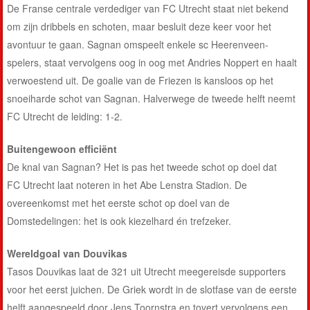
De Franse centrale verdediger van FC Utrecht staat niet bekend
om zijn dribbels en schoten, maar besluit deze keer voor het
avontuur te gaan. Sagnan omspeelt enkele sc Heerenveen-
spelers, staat vervolgens oog in oog met Andries Noppert en haalt
verwoestend uit. De goalie van de Friezen is kansloos op het
snoeiharde schot van Sagnan. Halverwege de tweede helft neemt
FC Utrecht de leiding: 1-2.
Buitengewoon efficiënt
De knal van Sagnan? Het is pas het tweede schot op doel dat
FC Utrecht laat noteren in het Abe Lenstra Stadion. De
overeenkomst met het eerste schot op doel van de
Domstedelingen: het is ook kiezelhard én trefzeker.
Wereldgoal van Douvikas
Tasos Douvikas laat de 321 uit Utrecht meegereisde supporters
voor het eerst juichen. De Griek wordt in de slotfase van de eerste
helft aangespeeld door Jens Toornstra en tovert vervolgens een