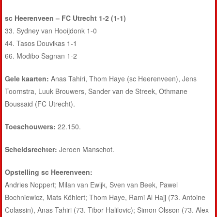
sc Heerenveen – FC Utrecht 1-2 (1-1)
33. Sydney van Hooijdonk 1-0
44. Tasos Douvikas 1-1
66. Modibo Sagnan 1-2
Gele kaarten:
Anas Tahiri, Thom Haye (sc Heerenveen), Jens
Toornstra, Luuk Brouwers, Sander van de Streek, Othmane
Boussaid (FC Utrecht).
Toeschouwers:
22.150.
Scheidsrechter:
Jeroen Manschot.
Opstelling sc Heerenveen:
Andries Noppert; Milan van Ewijk, Sven van Beek, Pawel
Bochniewicz, Mats Köhlert; Thom Haye, Rami Al Hajj (73. Antoine
Colassin), Anas Tahiri (73. Tibor Halilovic); Simon Olsson (73. Alex