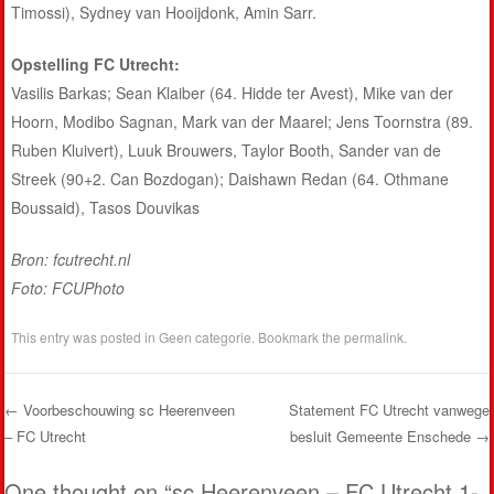
Timossi), Sydney van Hooijdonk, Amin Sarr.
Opstelling FC Utrecht:
Vasilis Barkas; Sean Klaiber (64. Hidde ter Avest), Mike van der
Hoorn, Modibo Sagnan, Mark van der Maarel; Jens Toornstra (89.
Ruben Kluivert), Luuk Brouwers, Taylor Booth, Sander van de
Streek (90+2. Can Bozdogan); Daishawn Redan (64. Othmane
Boussaid), Tasos Douvikas
Bron: fcutrecht.nl
Foto: FCUPhoto
This entry was posted in
Geen categorie
. Bookmark the
permalink
.
←
Voorbeschouwing sc Heerenveen
Statement FC Utrecht vanwege
– FC Utrecht
besluit Gemeente Enschede
→
Post navigation
One thought on “
sc Heerenveen – FC Utrecht 1-