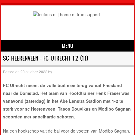
MENU
Skip to content
SC HEERENVEEN – FC UTRECHT 1-2 (1-1)
Posted on
29 oktober 2022
by
FC Utrecht neemt de volle buit mee terug vanuit Friesland
naar de Domstad. Het team van Hoofdtrainer Henk Fraser was
vanavond (zaterdag) in het Abe Lenstra Stadion met 1-2 te
sterk voor sc Heerenveen. Tasos Douvikas en Modibo Sagnan
scoorden met snoeiharde schoten.
Na een hoekschop valt de bal voor de voeten van Modibo Sagnan.