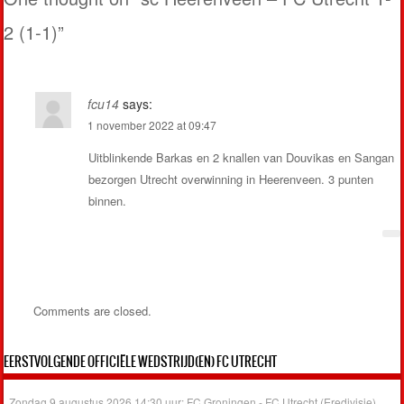
2 (1-1)
”
fcu14
says:
1 november 2022 at 09:47
Uitblinkende Barkas en 2 knallen van Douvikas en Sangan
bezorgen Utrecht overwinning in Heerenveen. 3 punten
binnen.
Comments are closed.
EERSTVOLGENDE OFFICIËLE WEDSTRIJD(EN) FC UTRECHT
Zondag 9 augustus 2026 14:30 uur: FC Groningen - FC Utrecht (Eredivisie)