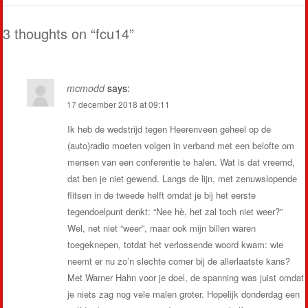
3 thoughts on “
fcu14
”
mcmodd
says:
17 december 2018 at 09:11
Ik heb de wedstrijd tegen Heerenveen geheel op de
(auto)radio moeten volgen in verband met een belofte om
mensen van een conferentie te halen. Wat is dat vreemd,
dat ben je niet gewend. Langs de lijn, met zenuwslopende
flitsen in de tweede helft omdat je bij het eerste
tegendoelpunt denkt: “Nee hè, het zal toch niet weer?”
Wel, net niet “weer”, maar ook mijn billen waren
toegeknepen, totdat het verlossende woord kwam: wie
neemt er nu zo’n slechte corner bij de allerlaatste kans?
Met Warner Hahn voor je doel, de spanning was juist omdat
je niets zag nog vele malen groter. Hopelijk donderdag een