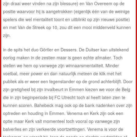
zijn draai weer vinden na zijn blessure) en Van Overeem op de
positie waarvoor hij is aangetrokken (eigenlijk één van de weinige
spelers die wel mentaliteit toont en uitblinkt op zijn nieuwe positie)
en met Van de Streek op 10, zou dit een mooi middenveld kunnen
zijn.
in de spits het duo Görtler en Dessers. De Duitser kan uitstekend
oorlog maken in de zestien maar is geen echte afmaker. Toch
stellen we hem op vanwege zijn winnaarsmentaliteit. Minder
voetbal, meer power en dan natuurlijk meteen de klik met het
publiek als er weer een tegenstander op de grond achterblijft. Door
zijn gretigheid bij zijn invalbeurt in Emmen kiezen we voor de Belg
die in zijn beginperiode bij FC Utrecht toch al heeft laten zien te
kunnen scoren. Bahebeck mag ook op de bank nadenken over zijn
optreden en houding in Emmen. Venema en Kerk zijn ook een
optie maar Kerk valt momenteel toch vooral op vanwege zijn
balverlies en zijn verkeerde voortzettingen. Venema is voor de
toekomst, en wisselt bij Jong de goede en slechte wedstrijden af.