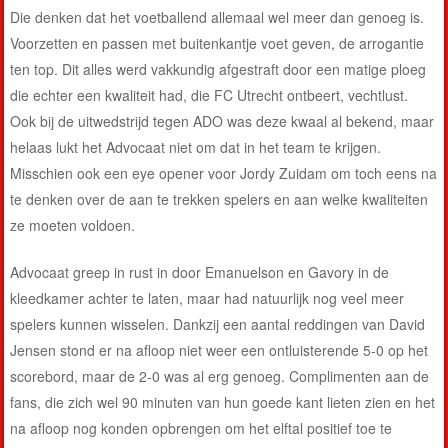
Die denken dat het voetballend allemaal wel meer dan genoeg is.
Voorzetten en passen met buitenkantje voet geven, de arrogantie
ten top. Dit alles werd vakkundig afgestraft door een matige ploeg
die echter een kwaliteit had, die FC Utrecht ontbeert, vechtlust.
Ook bij de uitwedstrijd tegen ADO was deze kwaal al bekend, maar
helaas lukt het Advocaat niet om dat in het team te krijgen.
Misschien ook een eye opener voor Jordy Zuidam om toch eens na
te denken over de aan te trekken spelers en aan welke kwaliteiten
ze moeten voldoen.
Advocaat greep in rust in door Emanuelson en Gavory in de
kleedkamer achter te laten, maar had natuurlijk nog veel meer
spelers kunnen wisselen. Dankzij een aantal reddingen van David
Jensen stond er na afloop niet weer een ontluisterende 5-0 op het
scorebord, maar de 2-0 was al erg genoeg. Complimenten aan de
fans, die zich wel 90 minuten van hun goede kant lieten zien en het
na afloop nog konden opbrengen om het elftal positief toe te