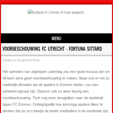
MENU
Skip to content
VOORBESCHOUWING FC UTRECHT – FORTUNA SITTARD
Posted on
23 april 2019
by
Het optreden van afgelopen zaterdag zou een goed excuus zijn om
dit keer eens geen voorbeschouwing te maken. Maar ons er net zo
makkelijk afmaken als de spelers in Emmen deden, zou een
verkeerd signaal zijn. Daarom ook nu weer keurig een
voorbeschouwing. Toch nog even terugkijken naar de wedstrijd
tegen FC Emmen. Onbegrijpelijk hoe sommige spelers lijken te
denken dat ze zo’n beetje de beste voetballers in de eredivisie zijn.