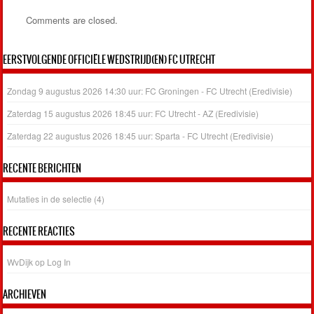
Comments are closed.
EERSTVOLGENDE OFFICIËLE WEDSTRIJD(EN) FC UTRECHT
Zondag 9 augustus 2026 14:30 uur: FC Groningen - FC Utrecht (Eredivisie)
Zaterdag 15 augustus 2026 18:45 uur: FC Utrecht - AZ (Eredivisie)
Zaterdag 22 augustus 2026 18:45 uur: Sparta - FC Utrecht (Eredivisie)
RECENTE BERICHTEN
Mutaties in de selectie (4)
RECENTE REACTIES
WvDijk
op
Log In
ARCHIEVEN