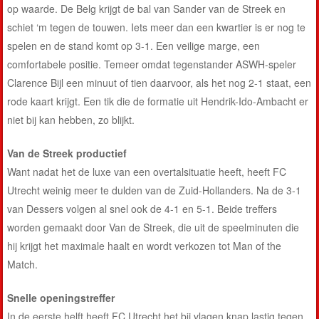
op waarde. De Belg krijgt de bal van
Sander van de Streek
en
schiet ‘m tegen de touwen. Iets meer dan een kwartier is er nog te
spelen en de stand komt op 3-1. Een veilige marge, een
comfortabele positie. Temeer omdat tegenstander ASWH-speler
Clarence Bijl een minuut of tien daarvoor, als het nog 2-1 staat, een
rode kaart krijgt. Een tik die de formatie uit Hendrik-Ido-Ambacht er
niet bij kan hebben, zo blijkt.
Van de Streek productief
Want nadat het de luxe van een overtalsituatie heeft, heeft FC
Utrecht weinig meer te dulden van de Zuid-Hollanders. Na de 3-1
van Dessers volgen al snel ook de 4-1 en 5-1. Beide treffers
worden gemaakt door Van de Streek, die uit de speelminuten die
hij krijgt het maximale haalt en wordt verkozen tot Man of the
Match.
Snelle openingstreffer
In de eerste helft heeft FC Utrecht het bij vlagen knap lastig tegen