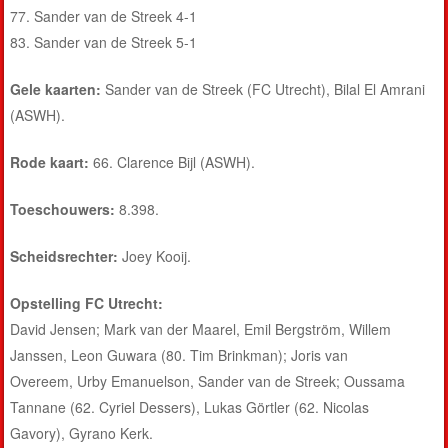
77.
Sander van de Streek
4-1
83.
Sander van de Streek
5-1
Gele kaarten:
Sander van de Streek
(FC Utrecht), Bilal El Amrani
(ASWH).
Rode kaart:
66. Clarence Bijl (ASWH).
Toeschouwers:
8.398.
Scheidsrechter:
Joey Kooij.
Opstelling FC Utrecht:
David Jensen
;
Mark van der Maarel
,
Emil Bergström
,
Willem
Janssen
, Leon Guwara (80. Tim Brinkman);
Joris van
Overeem
,
Urby Emanuelson
,
Sander van de Streek
;
Oussama
Tannane
(62.
Cyriel Dessers
),
Lukas Görtler
(62.
Nicolas
Gavory
),
Gyrano Kerk
.