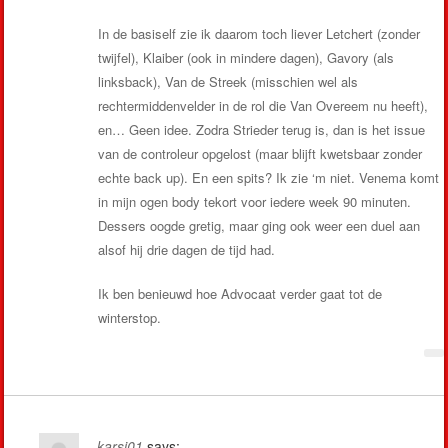
In de basiself zie ik daarom toch liever Letchert (zonder
twijfel), Klaiber (ook in mindere dagen), Gavory (als
linksback), Van de Streek (misschien wel als
rechtermiddenvelder in de rol die Van Overeem nu heeft),
en… Geen idee. Zodra Strieder terug is, dan is het issue
van de controleur opgelost (maar blijft kwetsbaar zonder
echte back up). En een spits? Ik zie ‘m niet. Venema komt
in mijn ogen body tekort voor iedere week 90 minuten.
Dessers oogde gretig, maar ging ook weer een duel aan
alsof hij drie dagen de tijd had.
Ik ben benieuwd hoe Advocaat verder gaat tot de
winterstop.
karsj01
says: