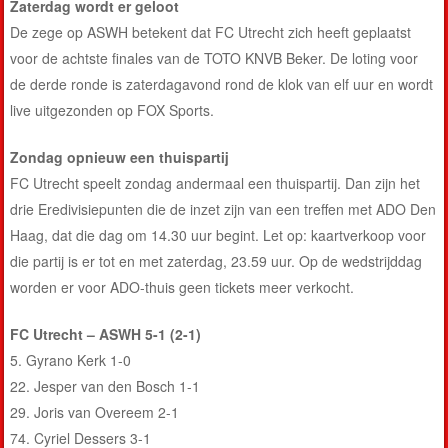
Zaterdag wordt er geloot
De zege op ASWH betekent dat FC Utrecht zich heeft geplaatst
voor de achtste finales van de TOTO KNVB Beker. De loting voor
de derde ronde is zaterdagavond rond de klok van elf uur en wordt
live uitgezonden op FOX Sports.
Zondag opnieuw een thuispartij
FC Utrecht speelt zondag andermaal een thuispartij. Dan zijn het
drie Eredivisiepunten die de inzet zijn van een treffen met ADO Den
Haag, dat die dag om 14.30 uur begint. Let op: kaartverkoop voor
die partij is er tot en met zaterdag, 23.59 uur. Op de wedstrijddag
worden er voor ADO-thuis geen tickets meer verkocht.
FC Utrecht – ASWH 5-1 (2-1)
5.
Gyrano Kerk
1-0
22. Jesper van den Bosch 1-1
29.
Joris van Overeem
2-1
74.
Cyriel Dessers
3-1