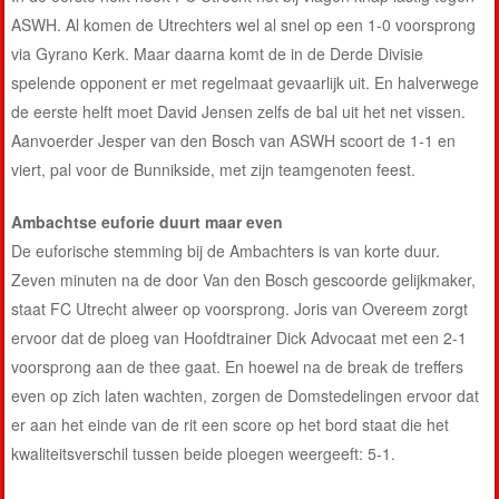
ASWH. Al komen de Utrechters wel al snel op een 1-0 voorsprong
via
Gyrano Kerk
. Maar daarna komt de in de Derde Divisie
spelende opponent er met regelmaat gevaarlijk uit. En halverwege
de eerste helft moet
David Jensen
zelfs de bal uit het net vissen.
Aanvoerder Jesper van den Bosch van ASWH scoort de 1-1 en
viert, pal voor de Bunnikside, met zijn teamgenoten feest.
Ambachtse euforie duurt maar even
De euforische stemming bij de Ambachters is van korte duur.
Zeven minuten na de door Van den Bosch gescoorde gelijkmaker,
staat FC Utrecht alweer op voorsprong.
Joris van Overeem
zorgt
ervoor dat de ploeg van Hoofdtrainer
Dick Advocaat
met een 2-1
voorsprong aan de thee gaat. En hoewel na de break de treffers
even op zich laten wachten, zorgen de Domstedelingen ervoor dat
er aan het einde van de rit een score op het bord staat die het
kwaliteitsverschil tussen beide ploegen weergeeft: 5-1.