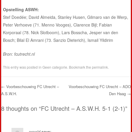
Opstelling ASWH:
Stef Doedée; David Almeida, Stanley Husen, Gilmaro van de Werp,
Peter Verhoeve (71. Menno Vooges), Clarence Bijl; Fabian
Korporaal (78. Nick Slotboom), Lars Bosscha, Jesper van den
Bosch; Bilal El Amrani (73. Sanzio Dieterich), Ismail Yildirim
Bron: fcutrecht.nl
This entry was posted in
Geen categorie
. Bookmark the
permalink
.
←
Voorbeschouwing FC Utrecht –
Voorbeschouwing FC Utrecht – ADO
A.S.W.H.
Den Haag
→
Post navigation
8 thoughts on “
FC Utrecht – A.S.W.H. 5-1 (2-1)
”
arnold
says: