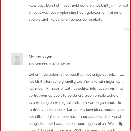
kansloos. Ben het met Arnold eens en het blijft jammer dat
Utrecht voor deze oplossing heeft gekozen en trainer en
spelers zich verschuilen achter de resultaten
Menno
says:
1 november 2018 at 08:38
Zeker in de beker is het resultaat het enige dat telt, maar
het blijft allemaal erg knullig zo. Vier overwinningen op rij
nu, meen ik, maar er zat nauwelijks iets tussen om met
vertrouwen op voort te borduren. Geen enkele zekere
overwinning en weinig tot niets om van te genieten. De
rentree van Bahebeck kan straks bevrijdend werken voor
het elftal, staf en supporters, maar als alles daar vanaf
hangt, kan het haast alleen maar tegen vallen. Wel 1 tip
voor Advocaat: maak van VDStreek een onbetwiste