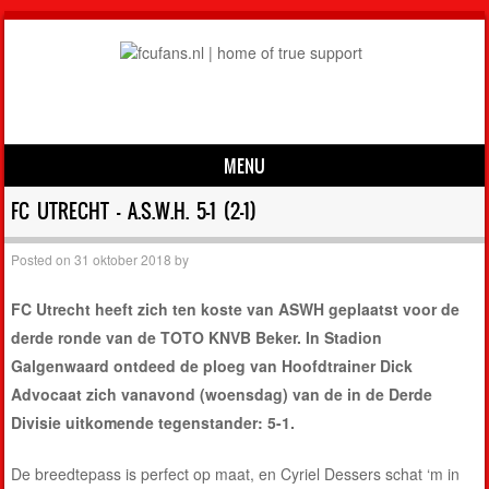
MENU
Skip to content
FC UTRECHT – A.S.W.H. 5-1 (2-1)
Posted on
31 oktober 2018
by
FC Utrecht heeft zich ten koste van ASWH geplaatst voor de
derde ronde van de TOTO KNVB Beker. In Stadion
Galgenwaard ontdeed de ploeg van Hoofdtrainer
Dick
Advocaat
zich vanavond (woensdag) van de in de Derde
Divisie uitkomende tegenstander: 5-1.
De breedtepass is perfect op maat, en
Cyriel Dessers
schat ‘m in