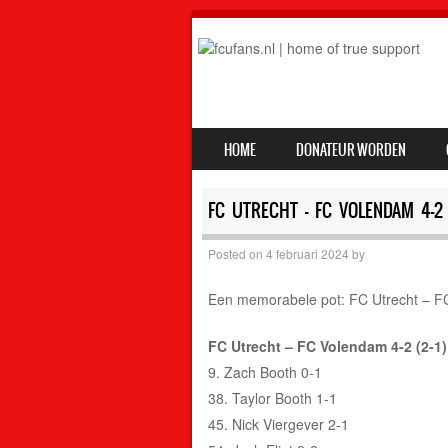
SKIP TO CONTENT
HOME
DONATEUR WORDEN
MENU
FC UTRECHT – FC VOLENDAM 4-2 (
Posted on
4 februari 2024
by
Een memorabele pot: FC Utrecht – FC V
FC Utrecht – FC Volendam 4-2 (2-1)
9. Zach Booth 0-1
38. Taylor Booth 1-1
45. Nick Viergever 2-1