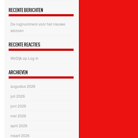
RECENTE BERICHTEN
De rugnummers voor het nieuwe
seizoen
RECENTE REACTIES
WvDijk
op
Log In
ARCHIEVEN
augustus 2026
juli 2026
juni 2026
mei 2026
april 2026
maart 2026