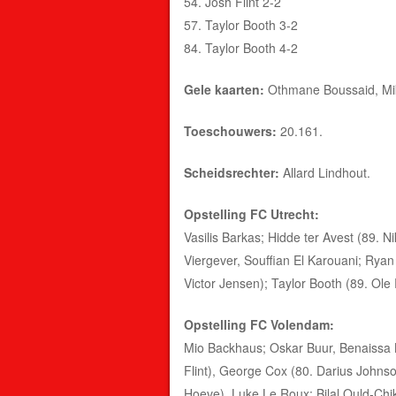
54. Josh Flint 2-2
57. Taylor Booth 3-2
84. Taylor Booth 4-2
Gele kaarten:
Othmane Boussaid, Mike
Toeschouwers:
20.161.
Scheidsrechter:
Allard Lindhout.
Opstelling FC Utrecht:
Vasilis Barkas; Hidde ter Avest (89. N
Viergever, Souffian El Karouani; Rya
Victor Jensen); Taylor Booth (89. 
Opstelling FC Volendam:
Mio Backhaus; Oskar Buur, Benaissa 
Flint), George Cox (80. Darius Johnso
Hoeve), Luke Le Roux; Bilal Ould-Chi