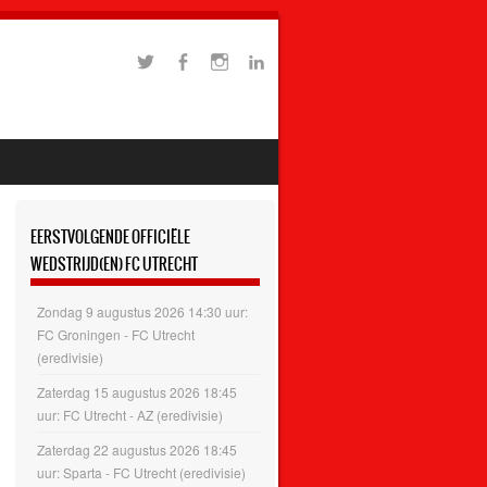
EERSTVOLGENDE OFFICIËLE
WEDSTRIJD(EN) FC UTRECHT
Zondag 9 augustus 2026 14:30 uur:
FC Groningen - FC Utrecht
(eredivisie)
Zaterdag 15 augustus 2026 18:45
uur: FC Utrecht - AZ (eredivisie)
Zaterdag 22 augustus 2026 18:45
uur: Sparta - FC Utrecht (eredivisie)