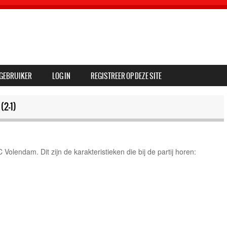
GEBRUIKER
LOG IN
REGISTREER OP DEZE SITE
2-1)
olendam. Dit zijn de karakteristieken die bij de partij horen: