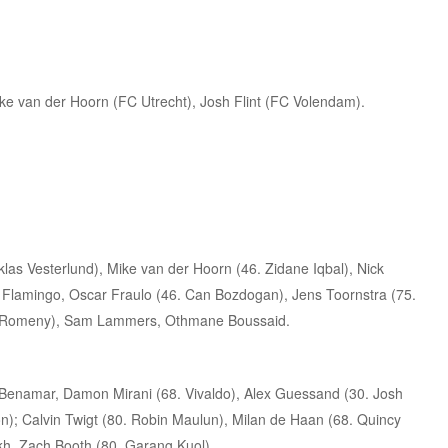
 van der Hoorn (FC Utrecht), Josh Flint (FC Volendam).
iklas Vesterlund), Mike van der Hoorn (46. Zidane Iqbal), Nick
n Flamingo, Oscar Fraulo (46. Can Bozdogan), Jens Toornstra (75.
Ole Romeny), Sam Lammers, Othmane Boussaid.
Benamar, Damon Mirani (68. Vivaldo), Alex Guessand (30. Josh
n); Calvin Twigt (80. Robin Maulun), Milan de Haan (68. Quincy
kh, Zach Booth (80. Garang Kuol)