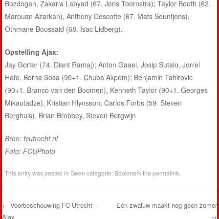
Bozdogan, Zakaria Labyad (67. Jens Toornstra); Taylor Booth (62.
Marouan Azarkan), Anthony Descotte (67. Mats Seuntjens),
Othmane Boussaid (68. Isac Lidberg).
Opstelling Ajax:
Jay Gorter (74. Diant Ramaj); Anton Gaaei, Josip Sutalo, Jorrel
Hato, Borna Sosa (90+1. Chuba Akpom); Benjamin Tahirovic
(90+1. Branco van den Boomen), Kenneth Taylor (90+1. Georges
Mikautadze), Kristian Hlynsson; Carlos Forbs (59. Steven
Berghuis), Brian Brobbey, Steven Bergwijn
Bron: fcutrecht.nl
Foto: FCUPhoto
This entry was posted in
Geen categorie
. Bookmark the
permalink
.
←
Voorbeschouwing FC Utrecht –
Eén zwaluw maakt nog geen zomer
Ajax
→