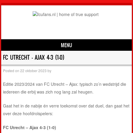
MENU
Skip to content
FC UTRECHT – AJAX 4-3 (1-0)
Posted on
22 oktober 2023
by
Editie 2023/2024 van FC Utrecht – Ajax: typisch zo’n wedstrijd die
iedereen die erbij was zich nog lang zal heugen.
Gaat het in de nabije én verre toekomst over dat duel, dan gaat het
over deze hoofdrolspelers:
FC Utrecht – Ajax 4-3 (1-0)