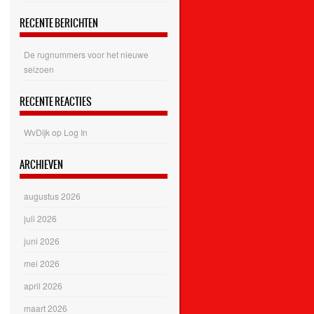
RECENTE BERICHTEN
De rugnummers voor het nieuwe
seizoen
RECENTE REACTIES
WvDijk
op
Log In
ARCHIEVEN
augustus 2026
juli 2026
juni 2026
mei 2026
april 2026
maart 2026