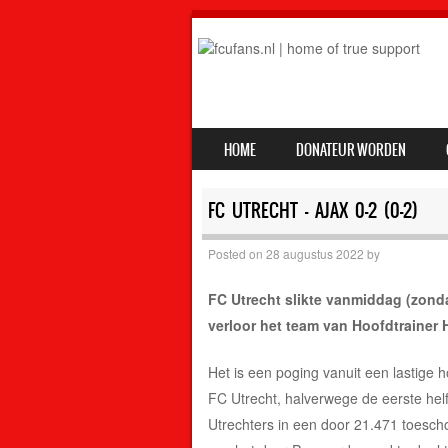
SKIP TO CONTENT
HOME
DONATEUR WORDEN
MENU
FC UTRECHT – AJAX 0-2 (0-2)
Posted on
28 augustus 2022
by
FC Utrecht slikte vanmiddag (zond
verloor het team van Hoofdtrainer 
Het is een poging vanuit een lastige 
FC Utrecht, halverwege de eerste helf
Utrechters in een door 21.471 toesc