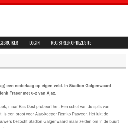
GEBRUIKER
LOG IN
REGISTREER OP DEZE SITE
ag) een nederlaag op eigen veld. In Stadion Galgenwaard
Henk Fraser met 0-2 van Ajax.
hoek; maar Bas Dost probeert het. Een schot van de spits van
t, is een prooi voor Ajax-keeper Remko Pasveer. Het lukt de
houwers bezocht Stadion Galgenwaard maar zelden om in de buurt