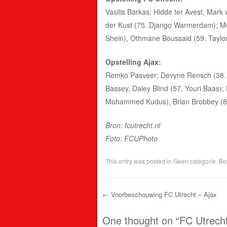
Vasilis Barkas; Hidde ter Avest, Mark
der Kust (75. Django Warmerdam); Mo
Shein), Othmane Boussaid (59. Taylo
Opstelling Ajax:
Remko Pasveer; Devyne Rensch (38. J
Bassey, Daley Blind (57. Youri Baas);
Mohammed Kudus), Brian Brobbey (82
Bron: fcutrecht.nl
Foto: FCUPhoto
This entry was posted in
Geen categorie
. B
←
Voorbeschouwing FC Utrecht – Ajax
Post navigation
One thought on “
FC Utrecht