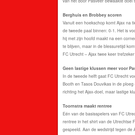
van het door Pasveer bewaakte doel
Berghuis en Brobbey scoren
Vanuit een hoekschop komt Ajax na tie
de tweede paal binnen: 0-1. Het is voo
hij met zijn hoofd maakt na een corner
te blijven, maar in de blessuretijd kom
FC Utrecht – Ajax twee keer trefzeker
Geen lastige klussen meer voor Pa
In de tweede helft gaat FC Utrecht vo
Booth en Tasos Douvikas in de ploeg g
richting het Ajax-doel, maar lastige 
Toornstra maakt rentree
Eén van de basisspelers van FC Utrec
rentree in het shirt van de Utrechtse
gespeeld. Aan de wedstrijd tegen de 