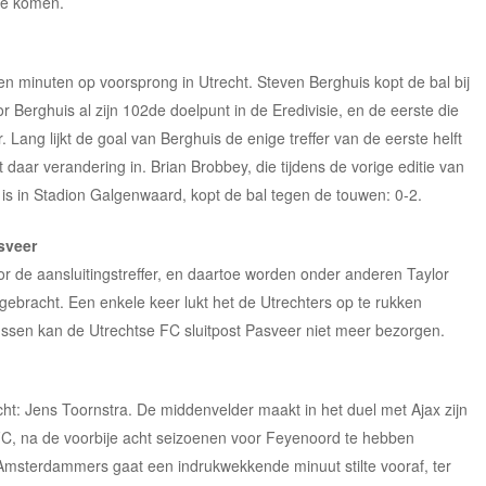
 te komen.
n minuten op voorsprong in Utrecht. Steven Berghuis kopt de bal bij
r Berghuis al zijn 102de doelpunt in de Eredivisie, en de eerste die
. Lang lijkt de goal van Berghuis de enige treffer van de eerste helft
t daar verandering in. Brian Brobbey, die tijdens de vorige editie van
 is in Stadion Galgenwaard, kopt de bal tegen de touwen: 0-2.
sveer
or de aansluitingstreffer, en daartoe worden onder anderen Taylor
ebracht. Een enkele keer lukt het de Utrechters op te rukken
klussen kan de Utrechtse FC sluitpost Pasveer niet meer bezorgen.
ht: Jens Toornstra. De middenvelder maakt in het duel met Ajax zijn
 FC, na de voorbije acht seizoenen voor Feyenoord te hebben
Amsterdammers gaat een indrukwekkende minuut stilte vooraf, ter