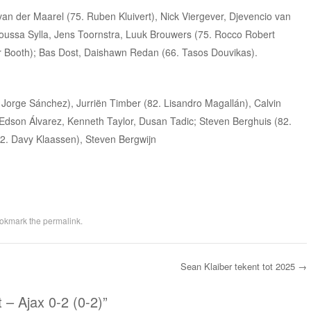
 van der Maarel (75. Ruben Kluivert), Nick Viergever, Djevencio van
ussa Sylla, Jens Toornstra, Luuk Brouwers (75. Rocco Robert
r Booth); Bas Dost, Daishawn Redan (66. Tasos Douvikas).
orge Sánchez), Jurriën Timber (82. Lisandro Magallán), Calvin
 Edson Álvarez, Kenneth Taylor, Dusan Tadic; Steven Berghuis (82.
. Davy Klaassen), Steven Bergwijn
ookmark the
permalink
.
Sean Klaiber tekent tot 2025
→
 – Ajax 0-2 (0-2)
”