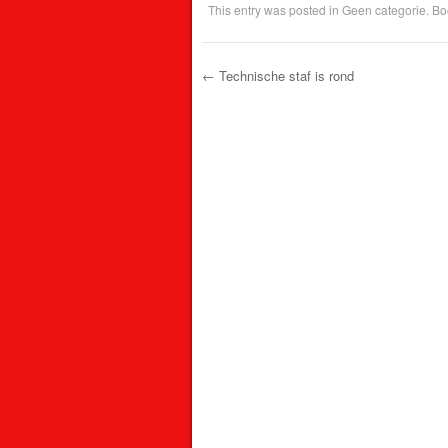
This entry was posted in
Geen categorie
. B
←
Technische staf is rond
Post navigation