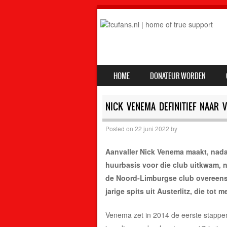
SKIP TO CONTENT
HOME
DONATEUR WORDEN
MENU
NICK VENEMA DEFINITIEF NAAR 
Posted on
22 juni 2022
by
Aanvaller Nick Venema maakt, nadat
huurbasis voor die club uitkwam, n
de Noord-Limburgse club overeenst
jarige spits uit Austerlitz, die t
Venema zet in 2014 de eerste stappen 