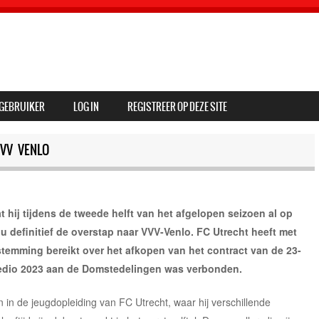
GEBRUIKER
LOG IN
REGISTREER OP DEZE SITE
VVV VENLO
 hij tijdens de tweede helft van het afgelopen seizoen al op
u definitief de overstap naar VVV-Venlo. FC Utrecht heeft met
emming bereikt over het afkopen van het contract van de 23-
ot medio 2023 aan de Domstedelingen was verbonden.
in de jeugdopleiding van FC Utrecht, waar hij verschillende