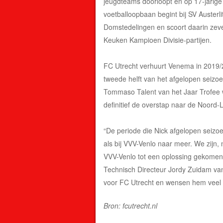
jeugdteams doorloopt en op 17-jarige le
voetballoopbaan begint bij SV Austerli
Domstedelingen en scoort daarin zeve
Keuken Kampioen Divisie-partijen.
FC Utrecht verhuurt Venema in 2019/
tweede helft van het afgelopen seizo
Tommaso Talent van het Jaar Trofee w
definitief de overstap naar de Noord-
“De periode die Nick afgelopen seizo
als bij VVV-Venlo naar meer. We zijn,
VVV-Venlo tot een oplossing gekomen v
Technisch Directeur Jordy Zuidam van 
voor FC Utrecht en wensen hem veel s
Bron: fcutrecht.nl