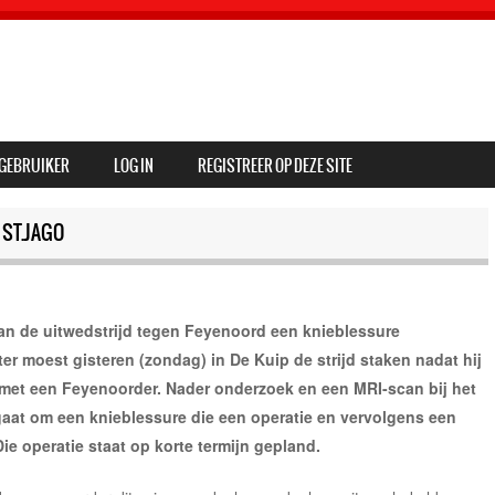
GEBRUIKER
LOG IN
REGISTREER OP DEZE SITE
ST.JAGO
an de uitwedstrijd tegen Feyenoord een knieblessure
er moest gisteren (zondag) in De Kuip de strijd staken nadat hij
met een Feyenoorder. Nader onderzoek en een MRI-scan bij het
aat om een knieblessure die een operatie en vervolgens een
ie operatie staat op korte termijn gepland.