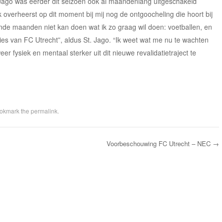
. Jago was eerder dit seizoen ook al maandenlang uitgeschakeld
 overheerst op dit moment bij mij nog de ontgoocheling die hoort bij
mende maanden niet kan doen wat ik zo graag wil doen: voetballen, en
ties van FC Utrecht”, aldus St. Jago. “Ik weet wat me nu te wachten
er fysiek en mentaal sterker uit dit nieuwe revalidatietraject te
ookmark the
permalink
.
Voorbeschouwing FC Utrecht – NEC
→