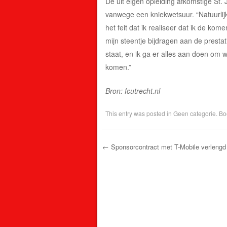
De uit eigen opleiding afkomstige St
vanwege een kniekwetsuur. “Natuurlijk
het feit dat ik realiseer dat ik de ko
mijn steentje bijdragen aan de presta
staat, en ik ga er alles aan doen om we
komen.”
Bron: fcutrecht.nl
This entry was posted in
Geen categorie
. B
←
Sponsorcontract met T-Mobile verlengd
Post navigation