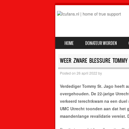
SKIP TO CONTENT
HOME
DONATEUR WORDEN
MENU
WEER ZWARE BLESSURE TOMMY 
Posted on
26 april 2022
by
Verdediger Tommy St. Jago heeft a
overgehouden. De 22-jarige Utrecht
verkeerd terechtkwam na een duel 
UMC Utrecht toonden aan dat het g
maandenlange revalidatie vereist. D