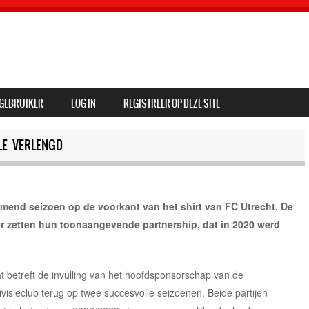
GEBRUIKER
LOG IN
REGISTREER OP DEZE SITE
LE VERLENGD
omend seizoen op de voorkant van het shirt van FC Utrecht. De
r zetten hun toonaangevende partnership, dat in 2020 werd
t betreft de invulling van het hoofdsponsorschap van de
ivisieclub terug op twee succesvolle seizoenen. Beide partijen