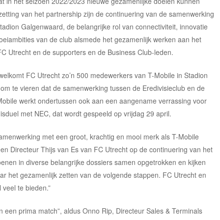
at in het seizoen 2022/2023 nieuwe gezamenlijke doelen kunnen
tzetting van het partnership zijn de continuering van de samenwerking
dion Galgenwaard, de belangrijke rol van connectiviteit, innovatie
roeiambities van de club alsmede het gezamenlijk werken aan het
FC Utrecht en de supporters en de Business Club-leden.
rwelkomt FC Utrecht zo’n 500 medewerkers van T-Mobile in Stadion
om te vieren dat de samenwerking tussen de Eredivisieclub en de
-Mobile werkt ondertussen ook aan een aangename verrassing voor
huisduel met NEC, dat wordt gespeeld op vrijdag 29 april.
 samenwerking met een groot, krachtig en mooi merk als T-Mobile
en Directeur Thijs van Es van FC Utrecht op de continuering van het
zoenen in diverse belangrijke dossiers samen opgetrokken en kijken
aar het gezamenlijk zetten van de volgende stappen. FC Utrecht en
 veel te bieden.”
ren een prima match”, aldus Onno Rip, Directeur Sales & Terminals