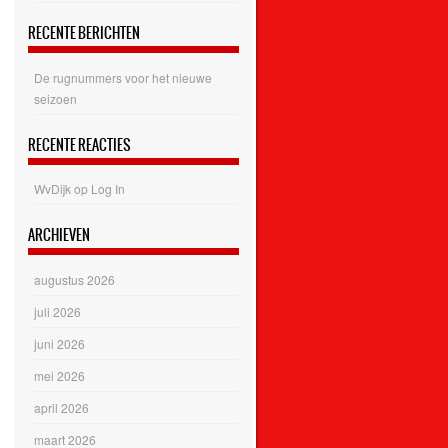
RECENTE BERICHTEN
De rugnummers voor het nieuwe
seizoen
RECENTE REACTIES
WvDijk
op
Log In
ARCHIEVEN
augustus 2026
juli 2026
juni 2026
mei 2026
april 2026
maart 2026