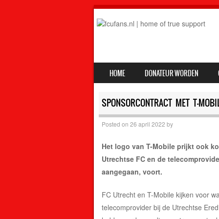
SKIP TO CONTENT
HOME
DONATEUR WORDEN
MENU
SPONSORCONTRACT MET T-MOBI
Posted on
26 april 2022
by
Het logo van T-Mobile prijkt ook k
Utrechtse FC en de telecomprovide
aangegaan, voort.
FC Utrecht en T-Mobile kijken voor wa
telecomprovider bij de Utrechtse Ered