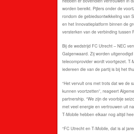
hebben er bovendien vertrouwen in d
worden bereikt. Pijlers onder de voor
rondom de gebiedsontwikkeling van Sta
en het Innovatieplatform binnen de g
versterken van de verbinding tussen 
Bij de wedstrijd FC Utrecht – NEC ve
Galgenwaard. Zij worden uitgenodigd 
telecomprovider wordt voortgezet. T
iedereen die van de partij is bij het t
“Het vervult ons met trots dat we de
kunnen voortzetten”, reageert Algeme
partnership. “We zijn de voorbije sei
met veel energie en vertrouwen uit n
T-Mobile hebben elkaar nog altijd heel
“FC Utrecht en T-Mobile, dat is al ja