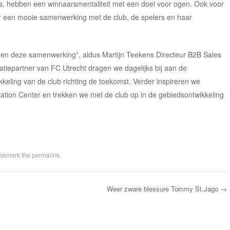
us, hebben een winnaarsmentaliteit met een doel voor ogen. Ook voor
ar een mooie samenwerking met de club, de spelers en haar
nen deze samenwerking”, aldus Martijn Teekens Directeur B2B Sales
tiepartner van FC Utrecht dragen we dagelijks bij aan de
kkeling van de club richting de toekomst. Verder inspireren we
vation Center en trekken we met de club op in de gebiedsontwikkeling
ookmark the
permalink
.
Weer zware blessure Tommy St.Jago
→