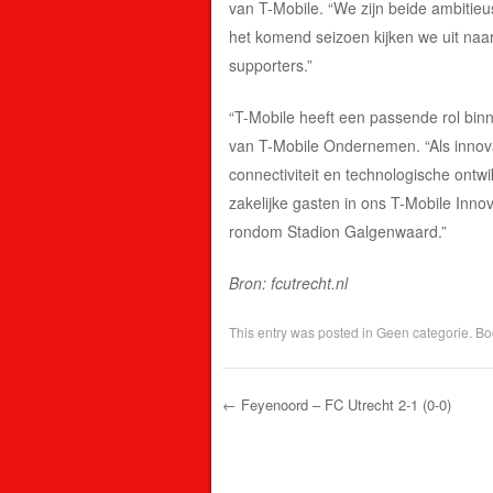
van T-Mobile. “We zijn beide ambitie
het komend seizoen kijken we uit na
supporters.”
“T-Mobile heeft een passende rol bin
van T-Mobile Ondernemen. “Als innova
connectiviteit en technologische ontwi
zakelijke gasten in ons T-Mobile Inno
rondom Stadion Galgenwaard.”
Bron: fcutrecht.nl
This entry was posted in
Geen categorie
. B
←
Feyenoord – FC Utrecht 2-1 (0-0)
Post navigation