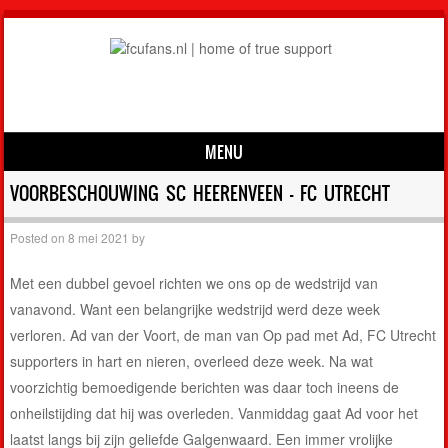
MENU
Skip to content
VOORBESCHOUWING SC HEERENVEEN – FC UTRECHT
Posted on
8 mei 2021
by
Met een dubbel gevoel richten we ons op de wedstrijd van
vanavond. Want een belangrijke wedstrijd werd deze week
verloren. Ad van der Voort, de man van Op pad met Ad, FC Utrecht
supporters in hart en nieren, overleed deze week. Na wat
voorzichtig bemoedigende berichten was daar toch ineens de
onheilstijding dat hij was overleden. Vanmiddag gaat Ad voor het
laatst langs bij zijn geliefde Galgenwaard. Een immer vrolijke