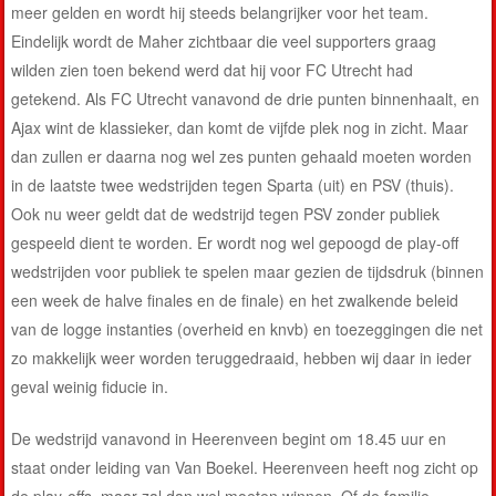
meer gelden en wordt hij steeds belangrijker voor het team.
Eindelijk wordt de Maher zichtbaar die veel supporters graag
wilden zien toen bekend werd dat hij voor FC Utrecht had
getekend. Als FC Utrecht vanavond de drie punten binnenhaalt, en
Ajax wint de klassieker, dan komt de vijfde plek nog in zicht. Maar
dan zullen er daarna nog wel zes punten gehaald moeten worden
in de laatste twee wedstrijden tegen Sparta (uit) en PSV (thuis).
Ook nu weer geldt dat de wedstrijd tegen PSV zonder publiek
gespeeld dient te worden. Er wordt nog wel gepoogd de play-off
wedstrijden voor publiek te spelen maar gezien de tijdsdruk (binnen
een week de halve finales en de finale) en het zwalkende beleid
van de logge instanties (overheid en knvb) en toezeggingen die net
zo makkelijk weer worden teruggedraaid, hebben wij daar in ieder
geval weinig fiducie in.
De wedstrijd vanavond in Heerenveen begint om 18.45 uur en
staat onder leiding van Van Boekel. Heerenveen heeft nog zicht op
de play-offs, maar zal dan wel moeten winnen. Of de familie