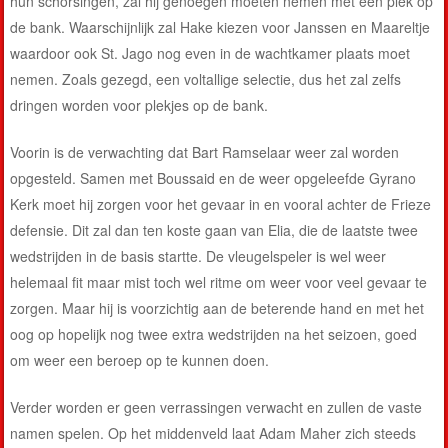
hun schorsingen, zal hij genoegen moeten nemen met een plek op
de bank. Waarschijnlijk zal Hake kiezen voor Janssen en Maareltje
waardoor ook St. Jago nog even in de wachtkamer plaats moet
nemen. Zoals gezegd, een voltallige selectie, dus het zal zelfs
dringen worden voor plekjes op de bank.
Voorin is de verwachting dat Bart Ramselaar weer zal worden
opgesteld. Samen met Boussaid en de weer opgeleefde Gyrano
Kerk moet hij zorgen voor het gevaar in en vooral achter de Frieze
defensie. Dit zal dan ten koste gaan van Elia, die de laatste twee
wedstrijden in de basis startte. De vleugelspeler is wel weer
helemaal fit maar mist toch wel ritme om weer voor veel gevaar te
zorgen. Maar hij is voorzichtig aan de beterende hand en met het
oog op hopelijk nog twee extra wedstrijden na het seizoen, goed
om weer een beroep op te kunnen doen.
Verder worden er geen verrassingen verwacht en zullen de vaste
namen spelen. Op het middenveld laat Adam Maher zich steeds