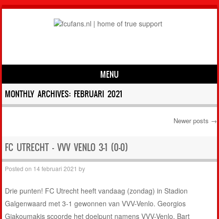
MENU
Skip to content
MONTHLY ARCHIVES:
FEBRUARI 2021
Newer posts
→
Post navigation
FC UTRECHT – VVV VENLO 3-1 (0-0)
Posted on
14 februari 2021
by
Drie punten! FC Utrecht heeft vandaag (zondag) in Stadion
Galgenwaard met 3-1 gewonnen van VVV-Venlo. Georgios
Giakoumakis scoorde het doelpunt namens VVV-Venlo. Bart