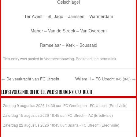
Oelschlägel
Ter Avest – St. Jago – Janssen – Warmerdam
Maher – Van de Streek – Van Overeem
Ramselaar – Kerk – Boussaid
This entry was posted in
Voorbeschouwing
. Bookmark the
permalink
.
←
De veerkracht van FC Utrecht
Willem II – FC Utrecht 0-6 (0-3)
→
Post navigation
EERSTVOLGENDE OFFICIËLE WEDSTRIJD(EN) FC UTRECHT
Zondag 9 augustus 2026 14:30 uur: FC Groningen - FC Utrecht (Eredivisie)
Zaterdag 15 augustus 2026 18:45 uur: FC Utrecht - AZ (Eredivisie)
Zaterdag 22 augustus 2026 18:45 uur: Sparta - FC Utrecht (Eredivisie)