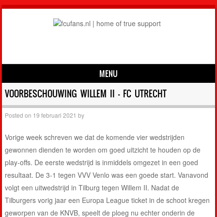
MENU
Skip to content
VOORBESCHOUWING WILLEM II – FC UTRECHT
Posted on
19 februari 2021
by
Vorige week schreven we dat de komende vier wedstrijden
gewonnen dienden te worden om goed uitzicht te houden op de
play-offs. De eerste wedstrijd is inmiddels omgezet in een goed
resultaat. De 3-1 tegen VVV Venlo was een goede start. Vanavond
volgt een uitwedstrijd in Tilburg tegen Willem II. Nadat de
Tilburgers vorig jaar een Europa League ticket in de schoot kregen
geworpen van de KNVB, speelt de ploeg nu echter onderin de