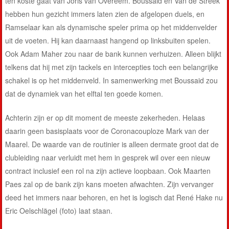
ten koste gaat van Joris van Overeem. Boussaid en Van de Streek
hebben hun gezicht immers laten zien de afgelopen duels, en
Ramselaar kan als dynamische speler prima op het middenvelder
uit de voeten. Hij kan daarnaast hangend op linksbuiten spelen.
Ook Adam Maher zou naar de bank kunnen verhuizen. Alleen blijkt
telkens dat hij met zijn tackels en intercepties toch een belangrijke
schakel is op het middenveld. In samenwerking met Boussaid zou
dat de dynamiek van het elftal ten goede komen.
Achterin zijn er op dit moment de meeste zekerheden. Helaas
daarin geen basisplaats voor de Coronacouploze Mark van der
Maarel. De waarde van de routinier is alleen dermate groot dat de
clubleiding naar verluidt met hem in gesprek wil over een nieuw
contract inclusief een rol na zijn actieve loopbaan. Ook Maarten
Paes zal op de bank zijn kans moeten afwachten. Zijn vervanger
deed het immers naar behoren, en het is logisch dat René Hake nu
Eric Oelschlägel (foto) laat staan.