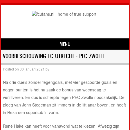
MENU
Skip to content
VOORBESCHOUWING FC UTRECHT – PEC ZWOLLE
Posted on
30 januari 2021
by
Na drie duels zonder tegengoals, met vier gescoorde goals en
negen punten is het nu zaak de bonus van woensdag te
verzilveren. En dus is scherpte tegen PEC Zwolle noodzakelijk. De
ploeg van John Stegeman zit immers in de lift anar boven, en heeft
in Reza een supersub in vorm.
René Hake kan heeft voor vanavond wat te kiezen. Afwezig zijn