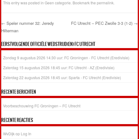
This entry was posted in
Geen categorie
. Bookmark the
permalink
.
←
Speler nummer 32: Jeredy
FC Utrecht – PEC Zwolle 3-3 (1-2)
→
Hilterman
Post navigation
EERSTVOLGENDE OFFICIËLE WEDSTRIJD(EN) FC UTRECHT
Zondag 9 augustus 2026 14:30 uur: FC Groningen - FC Utrecht (Eredivisie)
Zaterdag 15 augustus 2026 18:45 uur: FC Utrecht - AZ (Eredivisie)
Zaterdag 22 augustus 2026 18:45 uur: Sparta - FC Utrecht (Eredivisie)
RECENTE BERICHTEN
Voorbeschouwing FC Groningen – FC Utrecht
RECENTE REACTIES
WvDijk
op
Log In