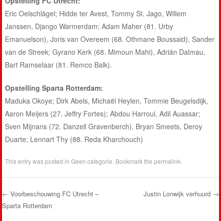
Opstelling FC Utrecht:
Eric Oelschlägel; Hidde ter Avest, Tommy St. Jago, Willem
Janssen, Django Warmerdam; Adam Maher (81. Urby
Emanuelson), Joris van Overeem (68. Othmane Boussaid), Sander
van de Streek; Gyrano Kerk (68. Mimoun Mahi), Adrián Dalmau,
Bart Ramselaar (81. Remco Balk).
Opstelling Sparta Rotterdam:
Maduka Okoye; Dirk Abels, Michaël Heylen, Tommie Beugelsdijk,
Aaron Meijers (27. Jeffry Fortes); Abdou Harroui, Adil Auassar;
Sven Mijnans (72. Danzell Gravenberch), Bryan Smeets, Deroy
Duarte; Lennart Thy (88. Reda Kharchouch)
This entry was posted in
Geen categorie
. Bookmark the
permalink
.
←
Voorbeschouwing FC Utrecht –
Justin Lonwijk verhuurd
→
Sparta Rotterdam
Post navigation