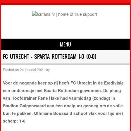
MENU
Skip to content
FC UTRECHT – SPARTA ROTTERDAM 1-0 (0-0)
Posted on
24 januari 2021
by
Voor de negende keer op rij heeft FC Utrecht in de Eredivisie
een onderonsje met Sparta Rotterdam gewonnen. De ploeg
van Hoofdtrainer René Hake had vanmiddag (zondag) in
Stadion Galgenwaard aan één doelpunt genoeg om de volle
buit te pakken. Othmane Boussaid schoot vlak voor tijd met
scherp: 1-0.