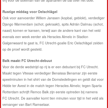
vrij voor de doelman van de Spartanen de bal over het doel.
Rustige middag voor Oelschlägel
Ook voor aanvoerder Willem Janssen (kopbal, geblokt), verdediger
Django Warmerdam (schot, gekraakt), spits Adrián Dalmau (schot,
naast) komen er kansen, terwijl aan de andere kant van het veld
evenals een week eerder als Heracles Almelo in Stadion
Galgenwaard te gast is, FC Utrecht-goalie Eric Oelschlägel zelden
op de proef wordt gesteld.
Balk maakt FC Utrecht-debuut
Voor de derde wedstrijd op rij is er een debutant bij FC Utrecht.
Maakt tegen Vitesse verdediger Benaissa Benamar zijn eerste
speelminuten in het shirt van de Domstedelingen en geldt dat voor
Hidde ter Avest in de match tegen Heracles Almelo; tegen Sparta
Rotterdam schrijft Remco Balk zijn eerste optreden bij namens
FC Utrecht. De aanvaller komt tien minuten voor tijd in het veld als
vervanger van Bart Ramselaar.