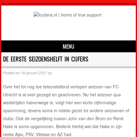
MENU
Skip to content
DE EERSTE SEIZOENSHELFT IN CIJFERS
Posted on
18 januari 2021
by
Over het tot nog toe teleurstellend verlopen seizoen van FC
Utrecht is al veel gezegd en geschreven. Nu het seizoen qua
wedstrijden halverwege is, volgt hier een korte cijfermatige
opsomming, tevens soms in relatie gezet tot andere seizoenen of
clubs. Ook de vergelijking tussen John van den Brom en René
Hake is soms opgenomen. Bedenk hierbij wel dat Hake in zijn
reeks Ajax, PSV, Vitesse en AZ had.