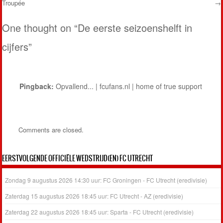
Troupée
→
Post navigation
One thought on “
De eerste seizoenshelft in
cijfers
”
Pingback:
Opvallend... | fcufans.nl | home of true support
Comments are closed.
EERSTVOLGENDE OFFICIËLE WEDSTRIJD(EN) FC UTRECHT
Zondag 9 augustus 2026 14:30 uur: FC Groningen - FC Utrecht (eredivisie)
Zaterdag 15 augustus 2026 18:45 uur: FC Utrecht - AZ (eredivisie)
Zaterdag 22 augustus 2026 18:45 uur: Sparta - FC Utrecht (eredivisie)