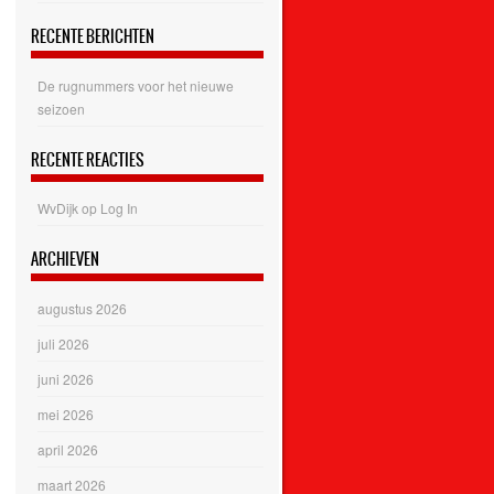
RECENTE BERICHTEN
De rugnummers voor het nieuwe
seizoen
RECENTE REACTIES
WvDijk
op
Log In
ARCHIEVEN
augustus 2026
juli 2026
juni 2026
mei 2026
april 2026
maart 2026