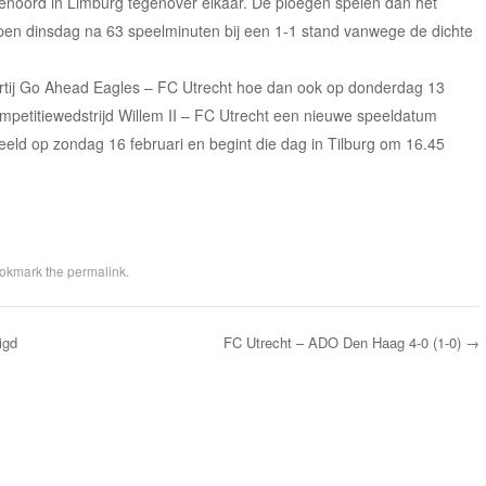
enoord in Limburg tegenover elkaar. De ploegen spelen dan het
lopen dinsdag na 63 speelminuten bij een 1-1 stand vanwege de dichte
partij Go Ahead Eagles – FC Utrecht hoe dan ook op donderdag 13
ompetitiewedstrijd Willem II – FC Utrecht een nieuwe speeldatum
eeld op zondag 16 februari en begint die dag in Tilburg om 16.45
ookmark the
permalink
.
igd
FC Utrecht – ADO Den Haag 4-0 (1-0)
→