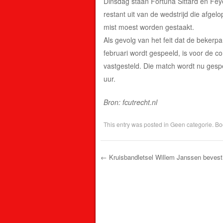
Dinsdag staan Fortuna Sittard en Fey
restant uit van de wedstrijd die afge
mist moest worden gestaakt.
Als gevolg van het feit dat de beker
februari wordt gespeeld, is voor de c
vastgesteld. Die match wordt nu gesp
uur.
Bron: fcutrecht.nl
This entry was posted in
Geen categorie
. B
←
Kruisbandletsel Willem Janssen bevest
Post navigation