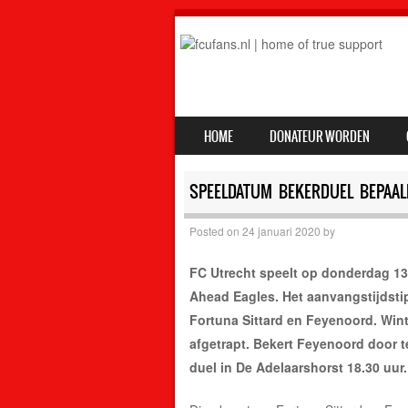
SKIP TO CONTENT
HOME
DONATEUR WORDEN
MENU
SPEELDATUM BEKERDUEL BEPAAL
Posted on
24 januari 2020
by
FC Utrecht speelt op donderdag 13
Ahead Eagles. Het aanvangstijdstip
Fortuna Sittard en Feyenoord. Wint
afgetrapt. Bekert Feyenoord door t
duel in De Adelaarshorst 18.30 uur.