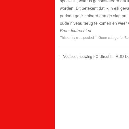
specialist, waar is geconstateerd da
worden. Dit betekent dat ik in elk ge
periode ga ik keihard aan de slag om 
oude niveau terug te komen en weer w
Bron: fcutrecht.nl
This entry was posted in
Geen categorie
. B
←
Voorbeschouwing FC Utrecht – ADO D
Post navigation