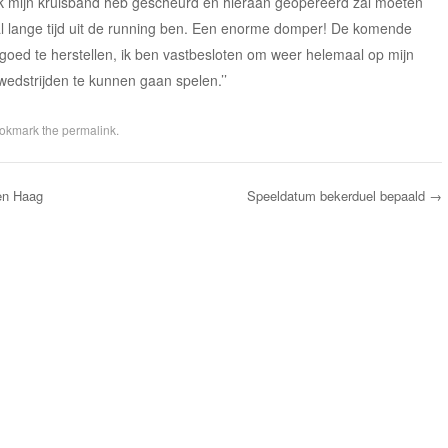
t ik mijn kruisband heb gescheurd en hieraan geopereerd zal moeten
val lange tijd uit de running ben. Een enorme domper! De komende
goed te herstellen, ik ben vastbesloten om weer helemaal op mijn
edstrijden te kunnen gaan spelen.’’
ookmark the
permalink
.
en Haag
Speeldatum bekerduel bepaald
→