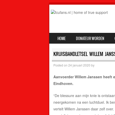
SKIP TO CONTENT
HOME
DONATEUR WORDEN
MENU
KRUISBANDLETSEL WILLEM JANS
Posted on
24 januari 2020
by
Aanvoerder Willem Janssen heeft 
Eindhoven.
“De blessure aan mijn knie is ontstaa
neergekomen na een luchtduel. Ik ben 
vertelt Willem Janssen daar zelf over.