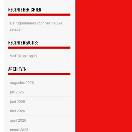
RECENTE BERICHTEN
De rugnummers voor het nieuwe
seizoen
RECENTE REACTIES
WvDijk
op
Log In
ARCHIEVEN
augustus 2026
juli 2026
juni 2026
mei 2026
april 2026
maart 2026