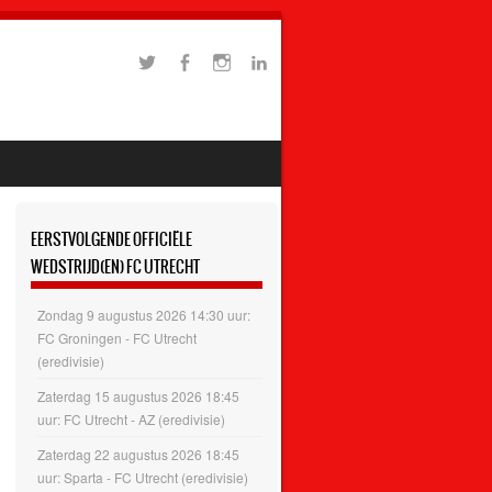
EERSTVOLGENDE OFFICIËLE
WEDSTRIJD(EN) FC UTRECHT
Zondag 9 augustus 2026 14:30 uur:
FC Groningen - FC Utrecht
(eredivisie)
Zaterdag 15 augustus 2026 18:45
uur: FC Utrecht - AZ (eredivisie)
Zaterdag 22 augustus 2026 18:45
uur: Sparta - FC Utrecht (eredivisie)