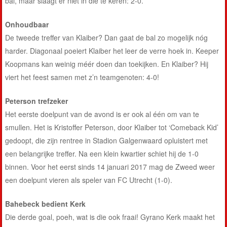
bal, maar slaagt er niet in die te keren: 2-0.
Onhoudbaar
De tweede treffer van Klaiber? Dan gaat de bal zo mogelijk nóg
harder. Diagonaal poeiert Klaiber het leer de verre hoek in. Keeper
Koopmans kan weinig méér doen dan toekijken. En Klaiber? Hij
viert het feest samen met z’n teamgenoten: 4-0!
Peterson trefzeker
Het eerste doelpunt van de avond is er ook al één om van te
smullen. Het is Kristoffer Peterson, door Klaiber tot ‘Comeback Kid’
gedoopt, die zijn rentree in Stadion Galgenwaard opluistert met
een belangrijke treffer. Na een klein kwartier schiet hij de 1-0
binnen. Voor het eerst sinds 14 januari 2017 mag de Zweed weer
een doelpunt vieren als speler van FC Utrecht (1-0).
Bahebeck bedient Kerk
Die derde goal, poeh, wat is die ook fraai! Gyrano Kerk maakt het