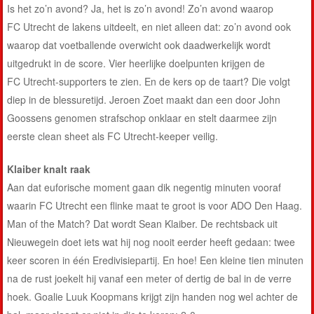
Is het zo’n avond? Ja, het is zo’n avond! Zo’n avond waarop
FC Utrecht de lakens uitdeelt, en niet alleen dat: zo’n avond ook
waarop dat voetballende overwicht ook daadwerkelijk wordt
uitgedrukt in de score. Vier heerlijke doelpunten krijgen de
FC Utrecht-supporters te zien. En de kers op de taart? Die volgt
diep in de blessuretijd. Jeroen Zoet maakt dan een door John
Goossens genomen strafschop onklaar en stelt daarmee zijn
eerste clean sheet als FC Utrecht-keeper veilig.
Klaiber knalt raak
Aan dat euforische moment gaan dik negentig minuten vooraf
waarin FC Utrecht een flinke maat te groot is voor ADO Den Haag.
Man of the Match? Dat wordt Sean Klaiber. De rechtsback uit
Nieuwegein doet iets wat hij nog nooit eerder heeft gedaan: twee
keer scoren in één Eredivisiepartij. En hoe! Een kleine tien minuten
na de rust joekelt hij vanaf een meter of dertig de bal in de verre
hoek. Goalie Luuk Koopmans krijgt zijn handen nog wel achter de