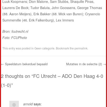
Luuk Koopmans; Dion Malone, Sam Stubbs, Shaquille Pinas,
Laurens De Bock; Tudor Baluta, John Goossens, George Thomas
(88. Aaron Meijers), Erik Bakker (68. Mick van Buren); Crysencio
Summerville (46. Erik Falkenburg), Lex Immers
Bron: fcutrecht.nl
Foto: FCUPhoto
This entry was posted in
Geen categorie
. Bookmark the
permalink
.
←
Speeldatum bekerduel bepaald
Mutaties in de selectie (2)
→
Post navigation
2 thoughts on “
FC Utrecht – ADO Den Haag 4-0
(1-0)
”
arnold
says: