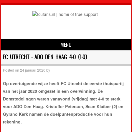
MENU
Skip to content
FC UTRECHT – ADO DEN HAAG 4-0 (1-0)
Posted on
24 januari 2020
by
Op overtuigende wijze heeft FC Utrecht de eerste thuispartij
van het jaar 2020 omgezet in een overwinning. De
Domstedelingen waren vanavond (vrijdag) met 4-0 te sterk
voor ADO Den Haag. Kristoffer Peterson, Sean Klaiber (2) en
Gyrano Kerk namen de doelpuntenproductie voor hun
rekening.