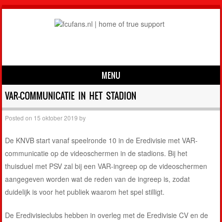
MENU
Skip to content
VAR-COMMUNICATIE IN HET STADION
Posted on
15 oktober 2019
by
De KNVB start vanaf speelronde 10 in de Eredivisie met VAR-
communicatie op de videoschermen in de stadions. Bij het
thuisduel met PSV zal bij een VAR-ingreep op de videoschermen
aangegeven worden wat de reden van de ingreep is, zodat
duidelijk is voor het publiek waarom het spel stilligt.
De Eredivisieclubs hebben in overleg met de Eredivisie CV en de