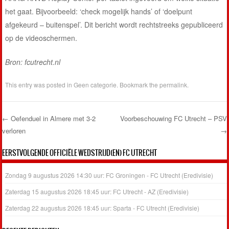
het gaat. Bijvoorbeeld: ‘check mogelijk hands’ of ‘doelpunt
afgekeurd – buitenspel’. Dit bericht wordt rechtstreeks gepubliceerd
op de videoschermen.
Bron: fcutrecht.nl
This entry was posted in
Geen categorie
. Bookmark the
permalink
.
←
Oefenduel in Almere met 3-2
Voorbeschouwing FC Utrecht – PSV
verloren
→
Post navigation
EERSTVOLGENDE OFFICIËLE WEDSTRIJD(EN) FC UTRECHT
Zondag 9 augustus 2026 14:30 uur: FC Groningen - FC Utrecht (Eredivisie)
Zaterdag 15 augustus 2026 18:45 uur: FC Utrecht - AZ (Eredivisie)
Zaterdag 22 augustus 2026 18:45 uur: Sparta - FC Utrecht (Eredivisie)