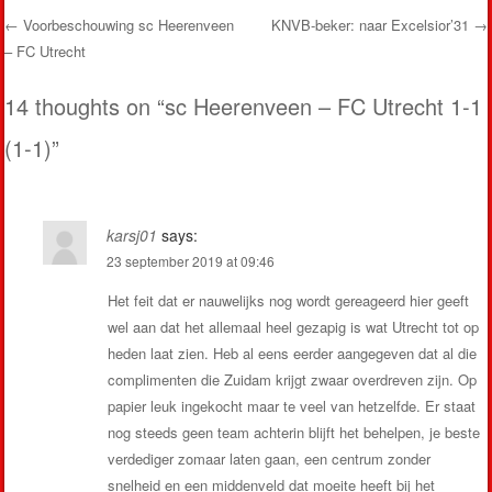
←
Voorbeschouwing sc Heerenveen
KNVB-beker: naar Excelsior’31
→
– FC Utrecht
Post navigation
14 thoughts on “
sc Heerenveen – FC Utrecht 1-1
(1-1)
”
karsj01
says:
23 september 2019 at 09:46
Het feit dat er nauwelijks nog wordt gereageerd hier geeft
wel aan dat het allemaal heel gezapig is wat Utrecht tot op
heden laat zien. Heb al eens eerder aangegeven dat al die
complimenten die Zuidam krijgt zwaar overdreven zijn. Op
papier leuk ingekocht maar te veel van hetzelfde. Er staat
nog steeds geen team achterin blijft het behelpen, je beste
verdediger zomaar laten gaan, een centrum zonder
snelheid en een middenveld dat moeite heeft bij het