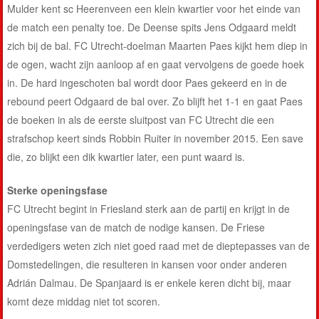
Mulder kent sc Heerenveen een klein kwartier voor het einde van
de match een penalty toe. De Deense spits Jens Odgaard meldt
zich bij de bal. FC Utrecht-doelman Maarten Paes kijkt hem diep in
de ogen, wacht zijn aanloop af en gaat vervolgens de goede hoek
in. De hard ingeschoten bal wordt door Paes gekeerd en in de
rebound peert Odgaard de bal over. Zo blijft het 1-1 en gaat Paes
de boeken in als de eerste sluitpost van FC Utrecht die een
strafschop keert sinds Robbin Ruiter in november 2015. Een save
die, zo blijkt een dik kwartier later, een punt waard is.
Sterke openingsfase
FC Utrecht begint in Friesland sterk aan de partij en krijgt in de
openingsfase van de match de nodige kansen. De Friese
verdedigers weten zich niet goed raad met de dieptepasses van de
Domstedelingen, die resulteren in kansen voor onder anderen
Adrián Dalmau. De Spanjaard is er enkele keren dicht bij, maar
komt deze middag niet tot scoren.