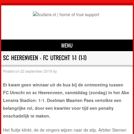
MENU
Skip to content
SC HEERENVEEN – FC UTRECHT 1-1 (1-1)
Posted on
22 september 2019
by
Er kwam geen winnaar uit de bus bij de ontmoeting tussen
FC Utrecht en sc Heerenveen, vanmiddag (zondag) in het Abe
Lenstra Stadion: 1-1. Doelman Maarten Paes vertolkte een
belangrijke rol, door een kwartier voor tijd een penalty
onschadelijk te maken.
Het fluitje klinkt, de de vingers wijzen naar de stip. Arbiter Siemen