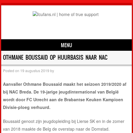
MENU
Skip to content
OTHMANE BOUSSAID OP HUURBASIS NAAR NAC
Posted on
19 augustus 2019
by
Aanvaller Othmane Boussaid maakt het seizoen 2019/2020 af
bij NAC Breda. De 19-jarige jeugdinternational van België
wordt door FC Utrecht aan de Brabantse Keuken Kampioen
Divisie-ploeg verhuurd.
Boussaid genoot zijn jeugdopleiding bij Lierse SK en in de zomer
van 2018 maakte de Belg de overstap naar de Domstad.