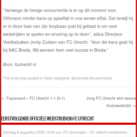
“Vanwege de hevige concurrentie is er op dit moment voor
Othmane minder kans op speeltijd in ons eerste elftal. Dat terwijl hij
er in deze fase van zijn loopbaan juist bij gebaat is om veel
wedstrijden te spelen en ervaring op te doen”, aldus Directeur
Voetbalzaken Jordy Zuidam van FC Utrecht. “Voor die kans gaat hij
bij NAC Breda. Wij wensen hem veel succes in Breda.”
Bron: fcutrecht.nl
This entry was posted in
Geen categorie
. Bookmark the
permalink
.
←
Feyenoord – FC Utrecht 1-1 (0-1)
Jong FC Utrecht wint eerste
thuiswedstrijd
→
Post navigation
EERSTVOLGENDE OFFICIËLE WEDSTRIJD(EN) FC UTRECHT
Zondag 9 augustus 2026 14:30 uur: FC Groningen - FC Utrecht (eredivisie)