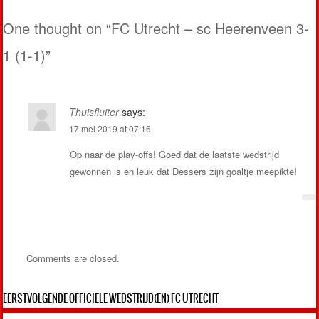
Post navigation
One thought on “
FC Utrecht – sc Heerenveen 3-
1 (1-1)
”
Thuisfluiter
says:
17 mei 2019 at 07:16
Op naar de play-offs! Goed dat de laatste wedstrijd
gewonnen is en leuk dat Dessers zijn goaltje meepikte!
Comments are closed.
EERSTVOLGENDE OFFICIËLE WEDSTRIJD(EN) FC UTRECHT