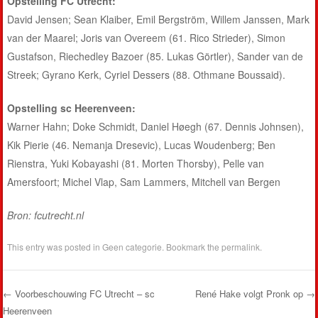
Opstelling FC Utrecht:
David Jensen; Sean Klaiber, Emil Bergström, Willem Janssen, Mark
van der Maarel; Joris van Overeem (61. Rico Strieder), Simon
Gustafson, Riechedley Bazoer (85. Lukas Görtler), Sander van de
Streek; Gyrano Kerk, Cyriel Dessers (88. Othmane Boussaid).
Opstelling sc Heerenveen:
Warner Hahn; Doke Schmidt, Daniel Høegh (67. Dennis Johnsen),
Kik Pierie (46. Nemanja Dresevic), Lucas Woudenberg; Ben
Rienstra, Yuki Kobayashi (81. Morten Thorsby), Pelle van
Amersfoort; Michel Vlap, Sam Lammers, Mitchell van Bergen
Bron: fcutrecht.nl
This entry was posted in
Geen categorie
. Bookmark the
permalink
.
←
Voorbeschouwing FC Utrecht – sc
René Hake volgt Pronk op
→
Heerenveen