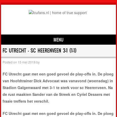
MENU
Skip to content
FC UTRECHT – SC HEERENVEEN 3-1 (1-1)
Posted on
15 mei 2019
by
FC Utrecht gaat met een goed gevoel de play-offs in. De ploeg
van Hoofdtrainer Dick Advocaat was vanavond (woensdag) in
Stadion Galgenwaard met 3-1 te sterk voor sc Heerenveen. Na
de rust maakten Sander van de Streek en Cyriel Dessers met
fraaie treffers het verschil.
FC Utrecht gaat met een goed gevoel de play-offs in. De ploeg