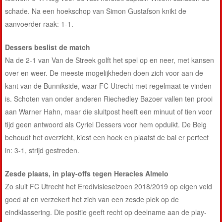
schade. Na een hoekschop van Simon Gustafson knikt de
aanvoerder raak: 1-1.
Dessers beslist de match
Na de 2-1 van Van de Streek golft het spel op en neer, met kansen
over en weer. De meeste mogelijkheden doen zich voor aan de
kant van de Bunnikside, waar FC Utrecht met regelmaat te vinden
is. Schoten van onder anderen Riechedley Bazoer vallen ten prooi
aan Warner Hahn, maar die sluitpost heeft een minuut of tien voor
tijd geen antwoord als Cyriel Dessers voor hem opduikt. De Belg
behoudt het overzicht, kiest een hoek en plaatst de bal er perfect
in: 3-1, strijd gestreden.
Zesde plaats, in play-offs tegen Heracles Almelo
Zo sluit FC Utrecht het Eredivisieseizoen 2018/2019 op eigen veld
goed af en verzekert het zich van een zesde plek op de
eindklassering. Die positie geeft recht op deelname aan de play-