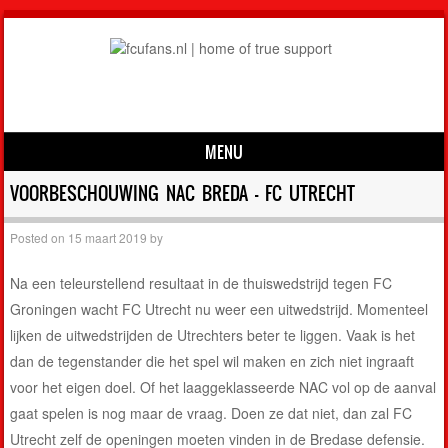
MENU
Skip to content
VOORBESCHOUWING NAC BREDA – FC UTRECHT
Posted on
15 maart 2019
by
Na een teleurstellend resultaat in de thuiswedstrijd tegen FC
Groningen wacht FC Utrecht nu weer een uitwedstrijd. Momenteel
lijken de uitwedstrijden de Utrechters beter te liggen. Vaak is het
dan de tegenstander die het spel wil maken en zich niet ingraaft
voor het eigen doel. Of het laaggeklasseerde NAC vol op de aanval
gaat spelen is nog maar de vraag. Doen ze dat niet, dan zal FC
Utrecht zelf de openingen moeten vinden in de Bredase defensie.