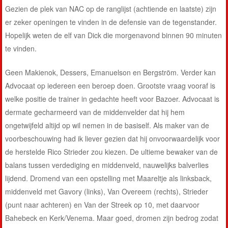
Gezien de plek van NAC op de ranglijst (achtiende en laatste) zijn
er zeker openingen te vinden in de defensie van de tegenstander.
Hopelijk weten de elf van Dick die morgenavond binnen 90 minuten
te vinden.
Geen Makienok, Dessers, Emanuelson en Bergström. Verder kan
Advocaat op iedereen een beroep doen. Grootste vraag vooraf is
welke positie de trainer in gedachte heeft voor Bazoer. Advocaat is
dermate gecharmeerd van de middenvelder dat hij hem
ongetwijfeld altijd op wil nemen in de basiself. Als maker van de
voorbeschouwing had ik liever gezien dat hij onvoorwaardelijk voor
de herstelde Rico Strieder zou kiezen. De ultieme bewaker van de
balans tussen verdediging en middenveld, nauwelijks balverlies
lijdend. Dromend van een opstelling met Maareltje als linksback,
middenveld met Gavory (links), Van Overeem (rechts), Strieder
(punt naar achteren) en Van der Streek op 10, met daarvoor
Bahebeck en Kerk/Venema. Maar goed, dromen zijn bedrog zodat