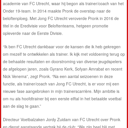
academie van FC Utrecht, waar hij begon als trainer/coach van het
Onder 19-team. In 2014 maakte Pronk de overstap naar de
beloftenploeg. Met Jong FC Utrecht veroverde Pronk in 2016 de
titel in de Eredivisie voor Beloftenteams, hetgeen promotie
opleverde naar de Eerste Divisie.
“Ik ben FC Utrecht dankbaar voor de kansen die ik heb gekregen
om mezelf te ontwikkelen als trainer. Ik kijk met voldoening terug op
de behaalde resultaten en doorstroming van diverse jeugdspelers
de afgelopen jaren, zoals Gyrano Kerk, Sofyan Amrabat en recent
Nick Venema”, zegt Pronk. “Na een aantal seizoenen in deze
functie, als trainer/coach van Jong FC Utrecht, is er voor mij een
nieuwe fase aangebroken in mijn trainerscarrière. Mijn ambitie is
om nu als hoofdtrainer bij een eerste elftal in het betaalde voetbal
aan de slag te gaan.”
Directeur Voetbalzaken Jordy Zuidam van FC Utrecht over Pronk
en dienst aanstaande vertrek bij de club: “We zijn heel blij met