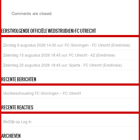
Comments are closed.
EERSTVOLGENDE OFFICIËLE WEDSTRIJD(EN) FC UTRECHT
Zondag 9 augustus 2026 14:30 uur: FC Groningen - FC Utrecht (Eredivisie)
Zaterdag 15 augustus 2026 18:45 uur: FC Utrecht - AZ (Eredivisie)
Zaterdag 22 augustus 2026 18:45 uur: Sparta - FC Utrecht (Eredivisie)
RECENTE BERICHTEN
Voorbeschouwing FC Groningen – FC Utrecht
RECENTE REACTIES
WvDijk
op
Log In
ARCHIEVEN