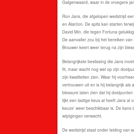
Galgenwaard, waar in de vroegere jare
Ron Jans, die afgelopen wedstrijd ee
en Alarćon. De spits kan starten terwi
David Min, die tegen Fortuna gelukkig w
De aanvaller zou bij het bereiken van
Brouwer keert weer terug na zijn ble
Belangrijkste beslissing die Jans moet 
fit, maar wacht nog wel op zijn doelpu
zijn kwaliteiten zien. Waar hij voorhee
vertrouwen uit en is hij belangrijk al
blessure laten zien dat hij doelpunten
lijkt een lastige keus al heeft Jans al 
keuze’ weer beschikbaar is. De kans i
wijzigingen verwacht.
De wedstrijd staat onder leiding van 