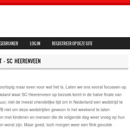
GEBRUIKER
LOG IN
REGISTREER OP DEZE SITE
 – SC HEERENVEEN
oorlopig maar even voor wat het is. Laten we ons vooral focussen op
enwaard waar SC Heerenveen op bezoek komt in de halve finale van
r, niet de meest vriendelijke tijd om in Nederland een wedstrijd te
NVB niet om deze wedstrijden gewoon in het weekend te laten
en met kinderen en mensen die de volgende dag weer vroeg op hun
n worst zijn. Maar goed, toch morgen weer een flink gevulde