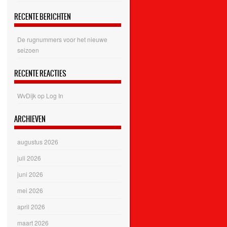
RECENTE BERICHTEN
De rugnummers voor het nieuwe
seizoen
RECENTE REACTIES
WvDijk
op
Log In
ARCHIEVEN
augustus 2026
juli 2026
juni 2026
mei 2026
april 2026
maart 2026