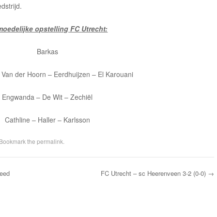
dstrijd.
moedelijke opstelling FC Utrecht:
Barkas
 Van der Hoorn – Eerdhuijzen – El Karouani
Engwanda – De Wit – Zechiël
Cathline – Haller – Karlsson
 Bookmark the
permalink
.
deed
FC Utrecht – sc Heerenveen 3-2 (0-0)
→