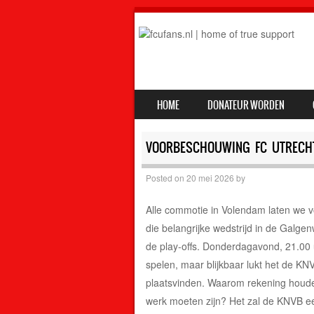
SKIP TO CONTENT
HOME
DONATEUR WORDEN
MENU
VOORBESCHOUWING FC UTRECHT
Posted on
20 mei 2026
by
Alle commotie in Volendam laten we v
die belangrijke wedstrijd in de Galg
de play-offs. Donderdagavond, 21.00 uu
spelen, maar blijkbaar lukt het de K
plaatsvinden. Waarom rekening houd
werk moeten zijn? Het zal de KNVB ee