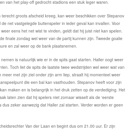
n van het play-off gedrocht stadions een stuk leger waren.
n terecht groots afscheid kreeg, kan weer beschikken over Stepanov
jl de net vastgelegde buitenspeler in ieder geval kan invallen. Voor
eer eens het net wist te vinden, geldt dat hij juist niet kan spelen.
 de finale zondag wel weer van de partij kunnen zijn. Tweede goalie
ssure en zal weer op de bank plaatsnemen.
nemen is natuurlijk wie er in de spits gaat starten. Haller oogt weer
nten. Toch liet de spits de laatste twee wedstrijden wel weer wat van
n meer met zijn ziel onder zijn arm liep, straalt hij momenteel weer
s aanspeelpunt die een bal kan vasthouden. Stepanov heeft voor zijn
 kan maken en is belangrijk in het druk zetten op de verdediging. Het
vaak laten zien dat hij spelers niet zomaar wisselt als de ‘eerste
s dus zeker aanwezig dat Haller zal starten. Verder worden er geen
scheidsrechter Van der Laan en begint dus om 21.00 uur. Er zijn