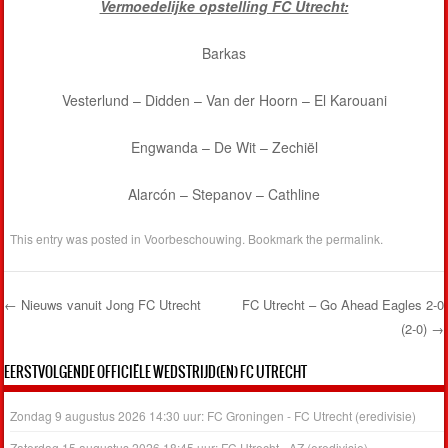
Vermoedelijke opstelling FC Utrecht:
Barkas
Vesterlund – Didden – Van der Hoorn – El Karouani
Engwanda – De Wit – Zechiël
Alarcón – Stepanov – Cathline
This entry was posted in
Voorbeschouwing
. Bookmark the
permalink
.
←
Nieuws vanuit Jong FC Utrecht
FC Utrecht – Go Ahead Eagles 2-0
(2-0)
→
Post navigation
EERSTVOLGENDE OFFICIËLE WEDSTRIJD(EN) FC UTRECHT
Zondag 9 augustus 2026 14:30 uur: FC Groningen - FC Utrecht (eredivisie)
Zaterdag 15 augustus 2026 18:45 uur: FC Utrecht - AZ (eredivisie)