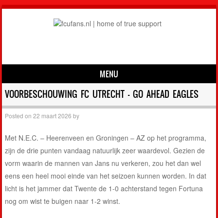
MENU
Skip to content
VOORBESCHOUWING FC UTRECHT – GO AHEAD EAGLES
Posted on
22 maart 2026
by
Met N.E.C. – Heerenveen en Groningen – AZ op het programma,
zijn de drie punten vandaag natuurlijk zeer waardevol. Gezien de
vorm waarin de mannen van Jans nu verkeren, zou het dan wel
eens een heel mooi einde van het seizoen kunnen worden. In dat
licht is het jammer dat Twente de 1-0 achterstand tegen Fortuna
nog om wist te buigen naar 1-2 winst.