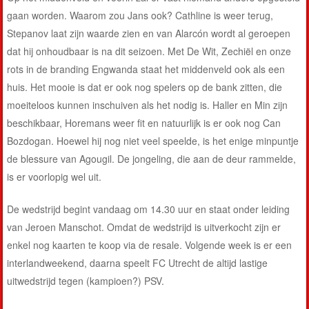
gaan worden. Waarom zou Jans ook? Cathline is weer terug,
Stepanov laat zijn waarde zien en van Alarcón wordt al geroepen
dat hij onhoudbaar is na dit seizoen. Met De Wit, Zechiël en onze
rots in de branding Engwanda staat het middenveld ook als een
huis. Het mooie is dat er ook nog spelers op de bank zitten, die
moeiteloos kunnen inschuiven als het nodig is. Haller en Min zijn
beschikbaar, Horemans weer fit en natuurlijk is er ook nog Can
Bozdogan. Hoewel hij nog niet veel speelde, is het enige minpuntje
de blessure van Agougil. De jongeling, die aan de deur rammelde,
is er voorlopig wel uit.
De wedstrijd begint vandaag om 14.30 uur en staat onder leiding
van Jeroen Manschot. Omdat de wedstrijd is uitverkocht zijn er
enkel nog kaarten te koop via de resale. Volgende week is er een
interlandweekend, daarna speelt FC Utrecht de altijd lastige
uitwedstrijd tegen (kampioen?) PSV.