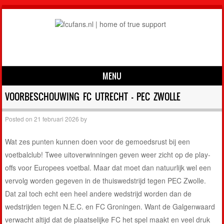
MENU
Skip to content
VOORBESCHOUWING FC UTRECHT – PEC ZWOLLE
Posted on
21 februari 2026
by
Wat zes punten kunnen doen voor de gemoedsrust bij een
voetbalclub! Twee uitoverwinningen geven weer zicht op de play-
offs voor Europees voetbal. Maar dat moet dan natuurlijk wel een
vervolg worden gegeven in de thuiswedstrijd tegen PEC Zwolle.
Dat zal toch echt een heel andere wedstrijd worden dan de
wedstrijden tegen N.E.C. en FC Groningen. Want de Galgenwaard
verwacht altijd dat de plaatselijke FC het spel maakt en veel druk