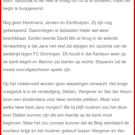
team. Natuurlijk is het veel te vroeg om nu al te oordelen, maar het
begin is hoopgevend.
Nog geen Horemans, Jensen en Eerdhuijzen. Zij zijn nog
geblesseerd. Daarentegen is Sebastien Haller wel weer
beschikbaar. Eerder keerde David Min al terug in de selectie.
Verwachting is dat Jans niet veel zal wijzigen ten opzichte van de
wedstrijd tegen FC Groningen. Dit houdt in dat Karlsson weer op
de bank begint en Alarcon zal starten op rechts. Stepanov zal de
meest vooruitgeschoven speler zijn.
Op het middenveld worden geen wisselingen verwacht. Het enige
vraagstuk is in de verdediging. Didden, Viergever en Van der Hoorn
doen een stoelendans voor twee centrale plekken. Maar voor
welke twee kiest Jans morgen? Als hij blijft rouleren zou het deze
keer Didden kunnen zijn die een keertje op de bank moet
beginnen. Maar het zou zomaar kunnen dat de Belg standaard de
voorkeur krijgt en het rouleren gebeurt tussen Viergever en Van