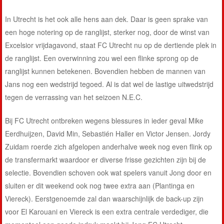
In Utrecht is het ook alle hens aan dek. Daar is geen sprake van
een hoge notering op de ranglijst, sterker nog, door de winst van
Excelsior vrijdagavond, staat FC Utrecht nu op de dertiende plek in
de ranglijst. Een overwinning zou wel een flinke sprong op de
ranglijst kunnen betekenen. Bovendien hebben de mannen van
Jans nog een wedstrijd tegoed. Al is dat wel de lastige uitwedstrijd
tegen de verrassing van het seizoen N.E.C.
Bij FC Utrecht ontbreken wegens blessures in ieder geval Mike
Eerdhuijzen, David Min, Sebastién Haller en Victor Jensen. Jordy
Zuidam roerde zich afgelopen anderhalve week nog even flink op
de transfermarkt waardoor er diverse frisse gezichten zijn bij de
selectie. Bovendien schoven ook wat spelers vanuit Jong door en
sluiten er dit weekend ook nog twee extra aan (Plantinga en
Viereck). Eerstgenoemde zal dan waarschijnlijk de back-up zijn
voor El Karouani en Viereck is een extra centrale verdediger, die