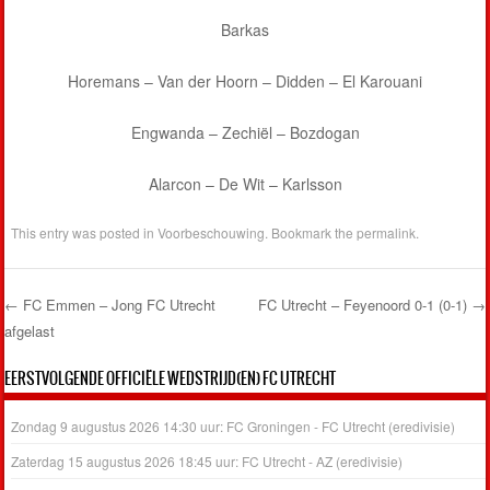
Barkas
Horemans – Van der Hoorn – Didden – El Karouani
Engwanda – Zechiël – Bozdogan
Alarcon – De Wit – Karlsson
This entry was posted in
Voorbeschouwing
. Bookmark the
permalink
.
←
FC Emmen – Jong FC Utrecht
FC Utrecht – Feyenoord 0-1 (0-1)
→
afgelast
Post navigation
EERSTVOLGENDE OFFICIËLE WEDSTRIJD(EN) FC UTRECHT
Zondag 9 augustus 2026 14:30 uur: FC Groningen - FC Utrecht (eredivisie)
Zaterdag 15 augustus 2026 18:45 uur: FC Utrecht - AZ (eredivisie)