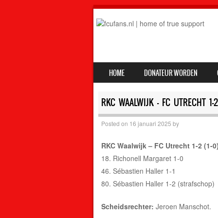
SKIP TO CONTENT
HOME
DONATEUR WORDEN
MENU
RKC WAALWIJK – FC UTRECHT 1-2 
Posted on
16 januari 2025
by
RKC Waalwijk – FC Utrecht 1-2 (1-0
18. Richonell Margaret 1-0
46. Sébastien Haller 1-1
80. Sébastien Haller 1-2 (strafschop)
Scheidsrechter:
Jeroen Manschot.