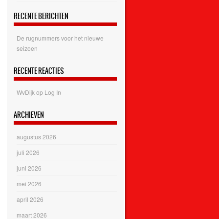
RECENTE BERICHTEN
De rugnummers voor het nieuwe
seizoen
RECENTE REACTIES
WvDijk
op
Log In
ARCHIEVEN
augustus 2026
juli 2026
juni 2026
mei 2026
april 2026
maart 2026