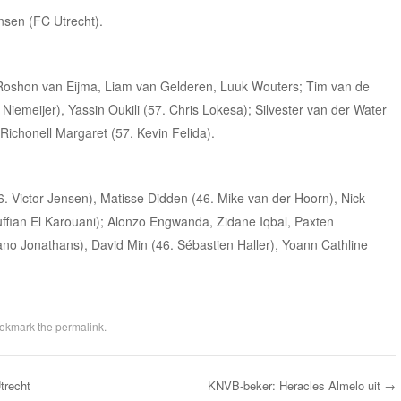
ensen (FC Utrecht).
Roshon van Eijma, Liam van Gelderen, Luuk Wouters; Tim van de
emeijer), Yassin Oukili (57. Chris Lokesa); Silvester van der Water
Richonell Margaret (57. Kevin Felida).
 Victor Jensen), Matisse Didden (46. Mike van der Hoorn), Nick
uffian El Karouani); Alonzo Engwanda, Zidane Iqbal, Paxten
ano Jonathans), David Min (46. Sébastien Haller), Yoann Cathline
ookmark the
permalink
.
trecht
KNVB-beker: Heracles Almelo uit
→