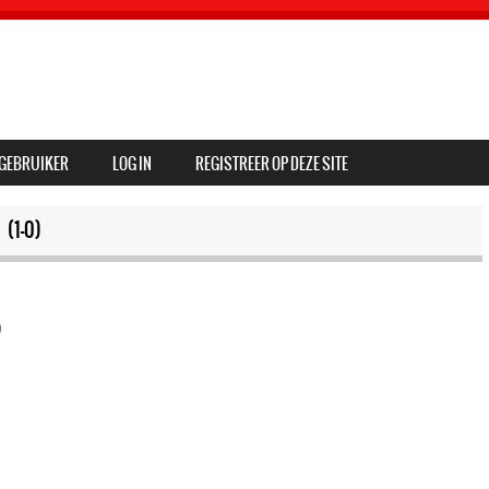
GEBRUIKER
LOG IN
REGISTREER OP DEZE SITE
(1-0)
)