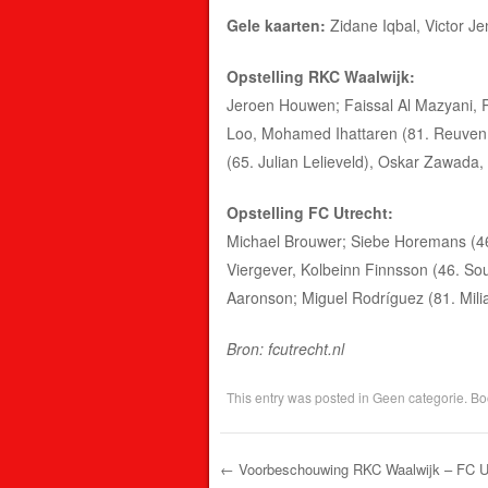
Gele kaarten:
Zidane Iqbal, Victor J
Opstelling RKC Waalwijk:
Jeroen Houwen; Faissal Al Mazyani, 
Loo, Mohamed Ihattaren (81. Reuven Ni
(65. Julian Lelieveld), Oskar Zawada, 
Opstelling FC Utrecht:
Michael Brouwer; Siebe Horemans (46.
Viergever, Kolbeinn Finnsson (46. So
Aaronson; Miguel Rodríguez (81. Mili
Bron: fcutrecht.nl
This entry was posted in
Geen categorie
. B
←
Voorbeschouwing RKC Waalwijk – FC U