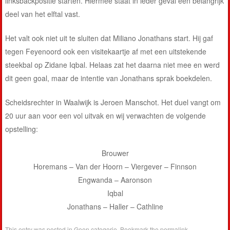
linksbackpositie starten. Hiermee staat in ieder geval een belangrijk
deel van het elftal vast.
Het valt ook niet uit te sluiten dat Miliano Jonathans start. Hij gaf
tegen Feyenoord ook een visitekaartje af met een uitstekende
steekbal op Zidane Iqbal. Helaas zat het daarna niet mee en werd
dit geen goal, maar de intentie van Jonathans sprak boekdelen.
Scheidsrechter in Waalwijk is Jeroen Manschot. Het duel vangt om
20 uur aan voor een vol uitvak en wij verwachten de volgende
opstelling:
Brouwer
Horemans – Van der Hoorn – Viergever – Finnson
Engwanda – Aaronson
Iqbal
Jonathans – Haller – Cathline
This entry was posted in
Geen categorie
. Bookmark the
permalink
.