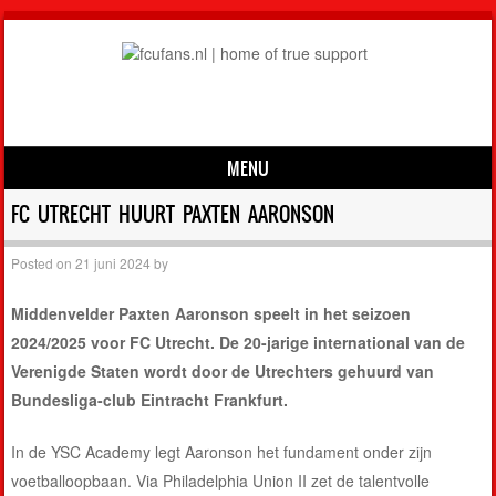
MENU
Skip to content
FC UTRECHT HUURT PAXTEN AARONSON
Posted on
21 juni 2024
by
Middenvelder Paxten Aaronson speelt in het seizoen
2024/2025 voor FC Utrecht. De 20-jarige international van de
Verenigde Staten wordt door de Utrechters gehuurd van
Bundesliga-club Eintracht Frankfurt.
In de YSC Academy legt Aaronson het fundament onder zijn
voetballoopbaan. Via Philadelphia Union II zet de talentvolle