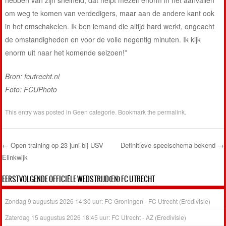
om weg te komen van verdedigers, maar aan de andere kant ook
in het omschakelen. Ik ben iemand die altijd hard werkt, ongeacht
de omstandigheden en voor de volle negentig minuten. Ik kijk
enorm uit naar het komende seizoen!”
Bron: fcutrecht.nl
Foto: FCUPhoto
This entry was posted in
Geen categorie
. Bookmark the
permalink
.
←
Open training op 23 juni bij USV
Definitieve speelschema bekend
→
Elinkwijk
Post navigation
EERSTVOLGENDE OFFICIËLE WEDSTRIJD(EN) FC UTRECHT
Zondag 9 augustus 2026 14:30 uur: FC Groningen - FC Utrecht (Eredivisie)
Zaterdag 15 augustus 2026 18:45 uur: FC Utrecht - AZ (Eredivisie)