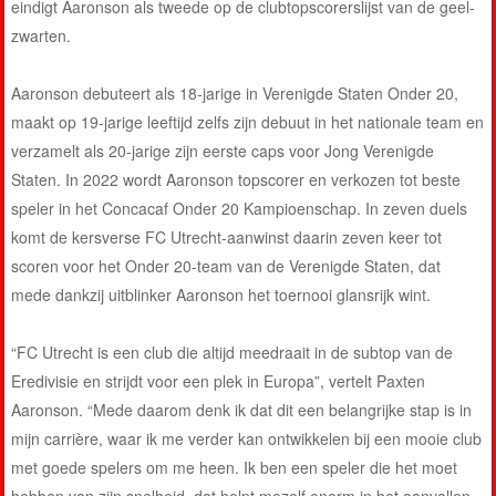
eindigt Aaronson als tweede op de clubtopscorerslijst van de geel-
zwarten.
Aaronson debuteert als 18-jarige in Verenigde Staten Onder 20,
maakt op 19-jarige leeftijd zelfs zijn debuut in het nationale team en
verzamelt als 20-jarige zijn eerste caps voor Jong Verenigde
Staten. In 2022 wordt Aaronson topscorer en verkozen tot beste
speler in het Concacaf Onder 20 Kampioenschap. In zeven duels
komt de kersverse FC Utrecht-aanwinst daarin zeven keer tot
scoren voor het Onder 20-team van de Verenigde Staten, dat
mede dankzij uitblinker Aaronson het toernooi glansrijk wint.
“FC Utrecht is een club die altijd meedraait in de subtop van de
Eredivisie en strijdt voor een plek in Europa”, vertelt Paxten
Aaronson. “Mede daarom denk ik dat dit een belangrijke stap is in
mijn carrière, waar ik me verder kan ontwikkelen bij een mooie club
met goede spelers om me heen. Ik ben een speler die het moet
hebben van zijn snelheid, dat helpt mezelf enorm in het aanvallen