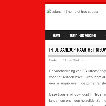
SKIP TO CONTENT
HOME
DONATEUR WORDEN
MENU
IN DE AANLOOP NAAR HET NIEU
Posted on
14 juni 2024
by
De voorbereiding van FC Utrecht begi
voor het seizoen 2024 / 2025 loopt al 
een belangrijk event: de zomertransf
Deze transferwindow loopt in Nederlan
landen om ons heen hetzelfde. Zo mog