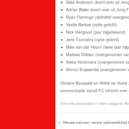
Silas Anderson (komt over uit Jon
Adrian Blake (komt over uit Jong 
Ryan Flamingo (definitief overge
Vasilis Barkas (optie gelicht)
Nick Viergever (jaar bijgetekend)
Jens Toornstra (optie gelicht)
Mike van der Hoorn (twee jaar bij
Matisse Didden (overgenomen va
Siebe Horemans (overgenomen van
Alonzo Engwanda (overgenomen v
Otmane Boussaid en Hidde ter Avest zi
communicatie vanuit FC Utrecht over d
This entry was posted in
Geen categorie
. B
←
Nieuwe seizoen: eerste oefenwedstrijd b