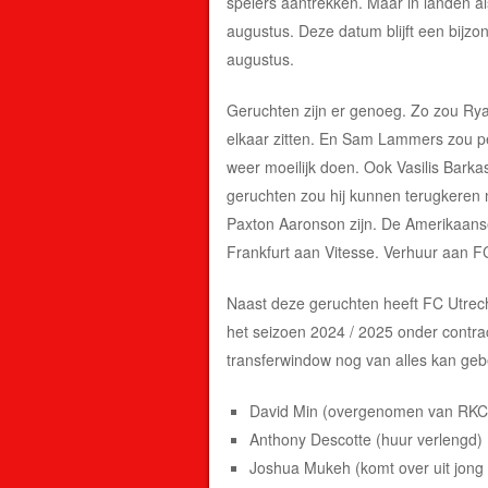
spelers aantrekken. Maar in landen als
augustus. Deze datum blijft een bijzon
augustus.
Geruchten zijn er genoeg. Zo zou Rya
elkaar zitten. En Sam Lammers zou pe
weer moeilijk doen. Ook Vasilis Barka
geruchten zou hij kunnen terugkeren n
Paxton Aaronson zijn. De Amerikaans
Frankfurt aan Vitesse. Verhuur aan FC
Naast deze geruchten heeft FC Utrech
het seizoen 2024 / 2025 onder contra
transferwindow nog van alles kan geb
David Min (overgenomen van RKC 
Anthony Descotte (huur verlengd)
Joshua Mukeh (komt over uit jong