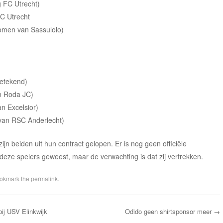
g FC Utrecht)
FC Utrecht
nomen van Sassulolo)
getekend)
n Roda JC)
 Excelsior)
an RSC Anderlecht)
jn beiden uit hun contract gelopen. Er is nog geen officiële
eze spelers geweest, maar de verwachting is dat zij vertrekken.
ookmark the
permalink
.
ij USV Elinkwijk
Odido geen shirtsponsor meer
→