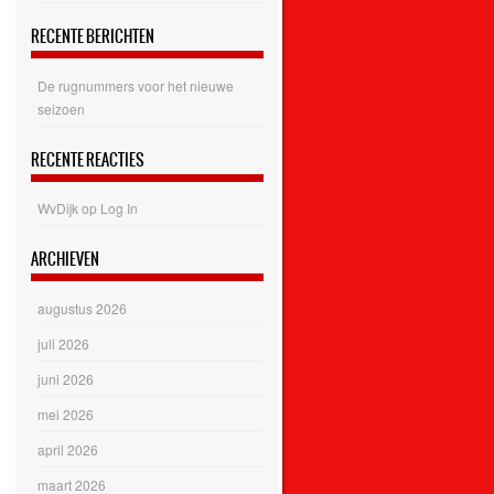
RECENTE BERICHTEN
De rugnummers voor het nieuwe
seizoen
RECENTE REACTIES
WvDijk
op
Log In
ARCHIEVEN
augustus 2026
juli 2026
juni 2026
mei 2026
april 2026
maart 2026