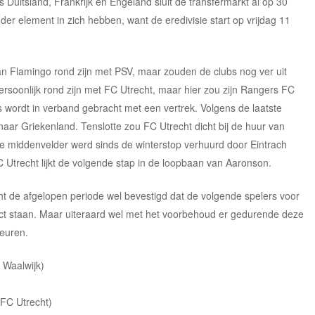
 Duitsland, Frankrijk en Engeland sluit de transfermarkt al op 30
der element in zich hebben, want de eredivisie start op vrijdag 11
n Flamingo rond zijn met PSV, maar zouden de clubs nog ver uit
rsoonlijk rond zijn met FC Utrecht, maar hier zou zijn Rangers FC
s wordt in verband gebracht met een vertrek. Volgens de laatste
aar Griekenland. Tenslotte zou FC Utrecht dicht bij de huur van
e middenvelder werd sinds de winterstop verhuurd door Eintrach
 Utrecht lijkt de volgende stap in de loopbaan van Aaronson.
t de afgelopen periode wel bevestigd dat de volgende spelers voor
ct staan. Maar uiteraard wel met het voorbehoud er gedurende deze
euren.
Waalwijk)
 FC Utrecht)