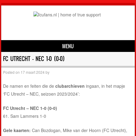
MENU
Skip to content
FC UTRECHT – NEC 1-0 (0-0)
Posted on
17 maart 2024
by
De namen en feiten die de
clubarchieven
ingaan, in het mapje
‘FC Utrecht – NEC, seizoen 2023/2024’:
FC Utrecht – NEC 1-0 (0-0)
61. Sam Lammers 1-0
Gele kaarten:
Can Bozdogan, Mike van der Hoorn (FC Utrecht),