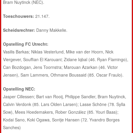
Bram Nuytinck (NEC).
Toeschouwers:
21.147.
Scheidsrechter:
Danny Makkelie.
Opstelling FC Utrecht:
Vasilis Barkas; Niklas Vesterlund, Mike van der Hoorn, Nick
Viergever, Souffian El Karouani; Zidane Iqbal (46. Ryan Flamingo),
Can Bozdogan, Jens Toornstra; Marouan Azarkan (46. Victor
Jensen), Sam Lammers, Othmane Boussaid (85. Oscar Fraulo).
Opstelling NEC:
Jasper Cillessen; Bart van Rooij, Philippe Sandler, Bram Nuytinck,
Calvin Verdonk (85. Lars Olden Larsen); Lasse Schöne (78. Sylla
Sow), Mees Hoedemakers, Rober González (85. Youri Baas);
Kodai Sano, Koki Ogawa, Sontje Hansen (72. Yvandro Borges
Sanches)