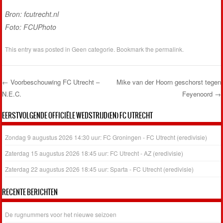
Bron: fcutrecht.nl
Foto: FCUPhoto
This entry was posted in
Geen categorie
. Bookmark the
permalink
.
←
Voorbeschouwing FC Utrecht –
Mike van der Hoorn geschorst tegen
N.E.C.
Feyenoord
→
Post navigation
EERSTVOLGENDE OFFICIËLE WEDSTRIJD(EN) FC UTRECHT
Zondag 9 augustus 2026 14:30 uur: FC Groningen - FC Utrecht (eredivisie)
Zaterdag 15 augustus 2026 18:45 uur: FC Utrecht - AZ (eredivisie)
Zaterdag 22 augustus 2026 18:45 uur: Sparta - FC Utrecht (eredivisie)
RECENTE BERICHTEN
De rugnummers voor het nieuwe seizoen