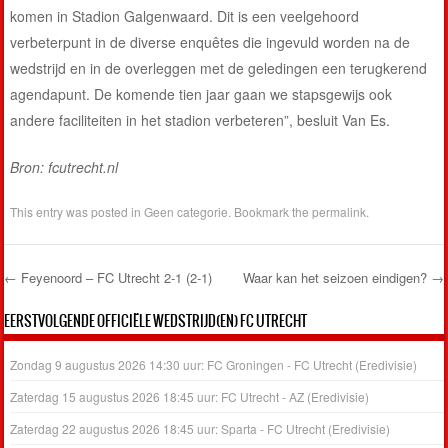
komen in Stadion Galgenwaard. Dit is een veelgehoord
verbeterpunt in de diverse enquêtes die ingevuld worden na de
wedstrijd en in de overleggen met de geledingen een terugkerend
agendapunt. De komende tien jaar gaan we stapsgewijs ook
andere faciliteiten in het stadion verbeteren”, besluit Van Es.
Bron: fcutrecht.nl
This entry was posted in
Geen categorie
. Bookmark the
permalink
.
←
Feyenoord – FC Utrecht 2-1 (2-1)
Waar kan het seizoen eindigen?
→
Post navigation
EERSTVOLGENDE OFFICIËLE WEDSTRIJD(EN) FC UTRECHT
Zondag 9 augustus 2026 14:30 uur: FC Groningen - FC Utrecht (Eredivisie)
Zaterdag 15 augustus 2026 18:45 uur: FC Utrecht - AZ (Eredivisie)
Zaterdag 22 augustus 2026 18:45 uur: Sparta - FC Utrecht (Eredivisie)