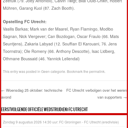
Zeefuik (79. Joey Antonioli), Calvin Twigt; Bilal Ould-Chikh, Robert
Mühren, Garang Kuol (87. Zach Booth).
Opstelling FC Utrecht:
Vasilis Barkas; Mark van der Maarel, Ryan Flamingo, Modibo
Sagnan, Nick Viergever; Can Bozdogan, Oscar Fraulo (66. Mats
Seuntjens), Zakaria Labyad (12. Souffian El Karouani, 76. Jens
Toornstra); Ole Romeny (66. Anthony Descotte), Isac Lidberg,
Othmane Boussaid (46. Yannick Leliendal)
This entry was posted in
Geen categorie
. Bookmark the
permalink
.
←
Woensdag 25 oktober: technische
FC Utrecht verbolgen over het weren
avond
van supporters
→
Post navigation
EERSTVOLGENDE OFFICIËLE WEDSTRIJD(EN) FC UTRECHT
Zondag 9 augustus 2026 14:30 uur: FC Groningen - FC Utrecht (eredivisie)