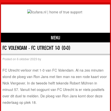
MENU
Skip to content
FC VOLENDAM – FC UTRECHT 1-0 (0-0)
Posted on
6 oktober 2023
by
FC Utrecht verloor met 1-0 van FC Volendam. Al na zes minuten
stond de ploeg van Ron Jans met tien man na een rode kaart voor
Nick Viergever. In de tweede helft tekende Robert Mühren in
minuut 57. Vanuit het oogpunt van FC Utrecht is er niets positiefs
over dit duel te melden. De ploeg van Ron Jans komt door deze
nederlaag op plek 18.