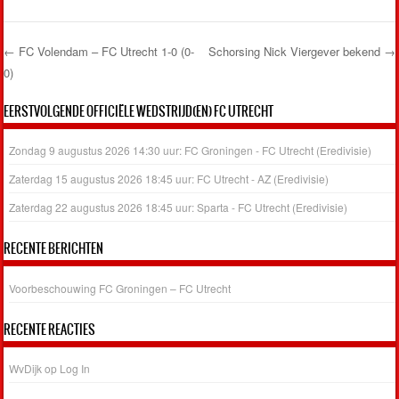
←
FC Volendam – FC Utrecht 1-0 (0-
Schorsing Nick Viergever bekend
→
0)
Post navigation
EERSTVOLGENDE OFFICIËLE WEDSTRIJD(EN) FC UTRECHT
Zondag 9 augustus 2026 14:30 uur: FC Groningen - FC Utrecht (Eredivisie)
Zaterdag 15 augustus 2026 18:45 uur: FC Utrecht - AZ (Eredivisie)
Zaterdag 22 augustus 2026 18:45 uur: Sparta - FC Utrecht (Eredivisie)
RECENTE BERICHTEN
Voorbeschouwing FC Groningen – FC Utrecht
RECENTE REACTIES
WvDijk
op
Log In