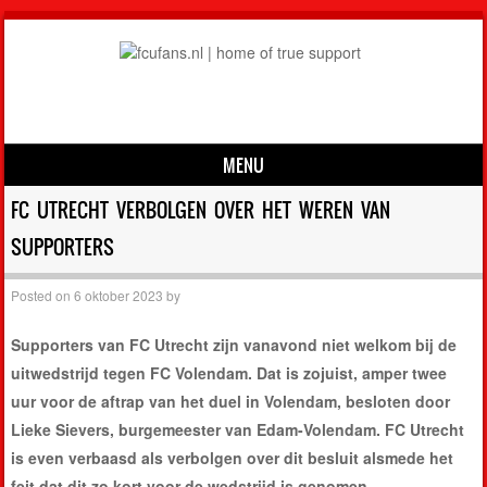
MENU
Skip to content
FC UTRECHT VERBOLGEN OVER HET WEREN VAN
SUPPORTERS
Posted on
6 oktober 2023
by
Supporters van FC Utrecht zijn vanavond niet welkom bij de
uitwedstrijd tegen FC Volendam. Dat is zojuist, amper twee
uur voor de aftrap van het duel in Volendam, besloten door
Lieke Sievers, burgemeester van Edam-Volendam. FC Utrecht
is even verbaasd als verbolgen over dit besluit alsmede het
feit dat dit zo kort voor de wedstrijd is genomen.