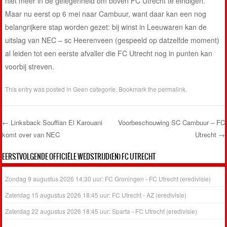
niet meer in de gelegenheid om boven FC Utrecht te eindigen.
Maar nu eerst op 6 mei naar Cambuur, want daar kan een nog
belangrijkere stap worden gezet: bij winst in Leeuwaren kan de
uitslag van NEC – sc Heerenveen (gespeeld op datzelfde moment)
al leiden tot een eerste afvaller die FC Utrecht nog in punten kan
voorbij streven.
This entry was posted in
Geen categorie
. Bookmark the
permalink
.
←
Linksback Souffian El Karouani
Voorbeschouwing SC Cambuur – FC
komt over van NEC
Utrecht
→
Post navigation
EERSTVOLGENDE OFFICIËLE WEDSTRIJD(EN) FC UTRECHT
Zondag 9 augustus 2026 14:30 uur: FC Groningen - FC Utrecht (eredivisie)
Zaterdag 15 augustus 2026 18:45 uur: FC Utrecht - AZ (eredivisie)
Zaterdag 22 augustus 2026 18:45 uur: Sparta - FC Utrecht (eredivisie)