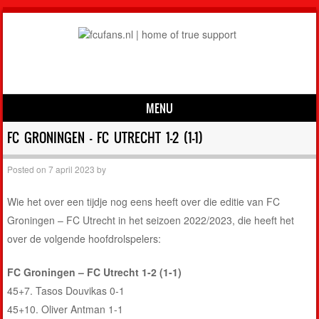
MENU
Skip to content
FC GRONINGEN – FC UTRECHT 1-2 (1-1)
Posted on
7 april 2023
by
Wie het over een tijdje nog eens heeft over die editie van FC
Groningen – FC Utrecht in het seizoen 2022/2023, die heeft het
over de volgende hoofdrolspelers:
FC Groningen – FC Utrecht 1-2 (1-1)
45+7. Tasos Douvikas 0-1
45+10. Oliver Antman 1-1