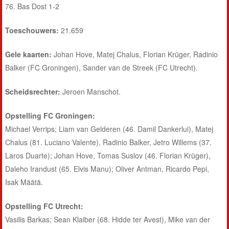
76. Bas Dost 1-2
Toeschouwers:
21.659
Gele kaarten:
Johan Hove, Matej Chalus, Florian Krüger, Radinio
Balker (FC Groningen), Sander van de Streek (FC Utrecht).
Scheidsrechter:
Jeroen Manschot.
Opstelling FC Groningen:
Michael Verrips; Liam van Gelderen (46. Damil Dankerlui), Matej
Chalus (81. Luciano Valente), Radinio Balker, Jetro Willems (37.
Laros Duarte); Johan Hove, Tomas Suslov (46. Florian Krüger),
Daleho Irandust (65. Elvis Manu); Oliver Antman, Ricardo Pepi,
Isak Määtä.
Opstelling FC Utrecht:
Vasilis Barkas; Sean Klaiber (68. Hidde ter Avest), Mike van der