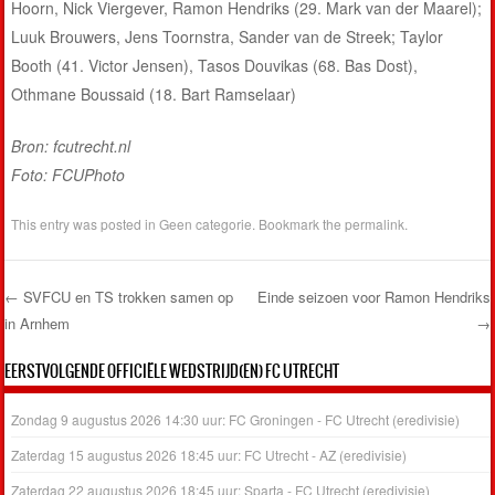
Hoorn, Nick Viergever, Ramon Hendriks (29. Mark van der Maarel);
Luuk Brouwers, Jens Toornstra, Sander van de Streek; Taylor
Booth (41. Victor Jensen), Tasos Douvikas (68. Bas Dost),
Othmane Boussaid (18. Bart Ramselaar)
Bron: fcutrecht.nl
Foto: FCUPhoto
This entry was posted in
Geen categorie
. Bookmark the
permalink
.
←
SVFCU en TS trokken samen op
Einde seizoen voor Ramon Hendriks
in Arnhem
→
Post navigation
EERSTVOLGENDE OFFICIËLE WEDSTRIJD(EN) FC UTRECHT
Zondag 9 augustus 2026 14:30 uur: FC Groningen - FC Utrecht (eredivisie)
Zaterdag 15 augustus 2026 18:45 uur: FC Utrecht - AZ (eredivisie)
Zaterdag 22 augustus 2026 18:45 uur: Sparta - FC Utrecht (eredivisie)