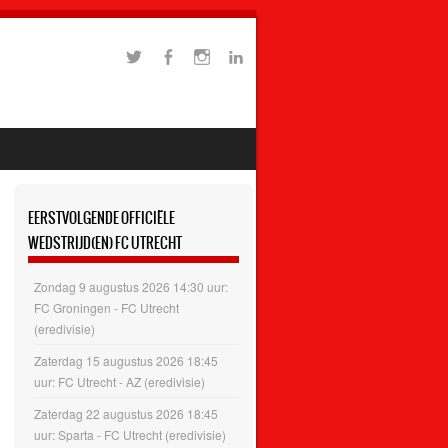
EERSTVOLGENDE OFFICIËLE
WEDSTRIJD(EN) FC UTRECHT
Zondag 9 augustus 2026 14:30 uur:
FC Groningen - FC Utrecht
(eredivisie)
Zaterdag 15 augustus 2026 18:45
uur: FC Utrecht - AZ (eredivisie)
Zaterdag 22 augustus 2026 18:45
uur: Sparta - FC Utrecht (eredivisie)