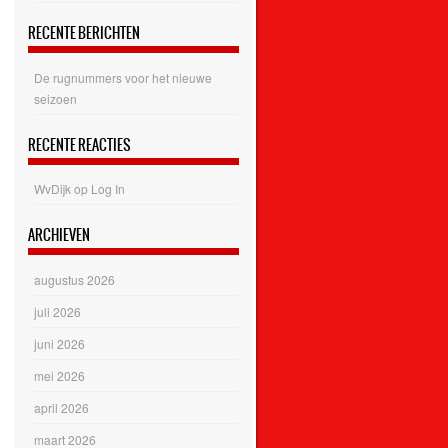
RECENTE BERICHTEN
De rugnummers voor het nieuwe
seizoen
RECENTE REACTIES
WvDijk
op
Log In
ARCHIEVEN
augustus 2026
juli 2026
juni 2026
mei 2026
april 2026
maart 2026