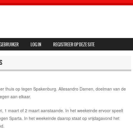
GEBRUIKER
LOG IN
REGISTREER OP DEZE SITE
S
er thuis op tegen Spakenburg. Allesandro Damen, doelman van de
oegen aan elkaar.
i, 1 maart of 2 maart aanstaande. In het weekeinde ervoor speelt
 tegen Sparta. In het weekeinde daarop staat op vrijdagavond het
nd.