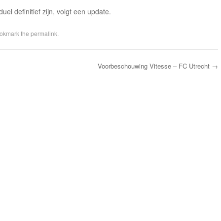
el definitief zijn, volgt een update.
ookmark the
permalink
.
Voorbeschouwing Vitesse – FC Utrecht
→