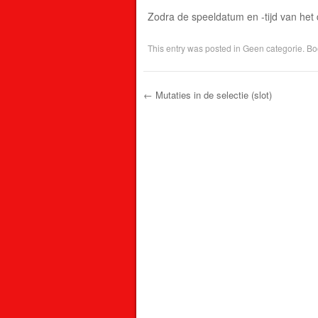
Zodra de speeldatum en -tijd van het du
This entry was posted in
Geen categorie
. B
←
Mutaties in de selectie (slot)
Post navigation