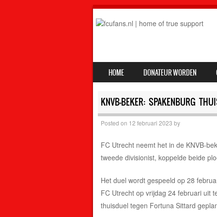
SKIP TO CONTENT
HOME
DONATEUR WORDEN
MENU
KNVB-BEKER: SPAKENBURG THUI
Posted on
12 februari 2023
by
FC Utrecht neemt het in de KNVB-bek
tweede divisionist, koppelde beide pl
Het duel wordt gespeeld op 28 februar
FC Utrecht op vrijdag 24 februari uit
thuisduel tegen Fortuna Sittard gepla