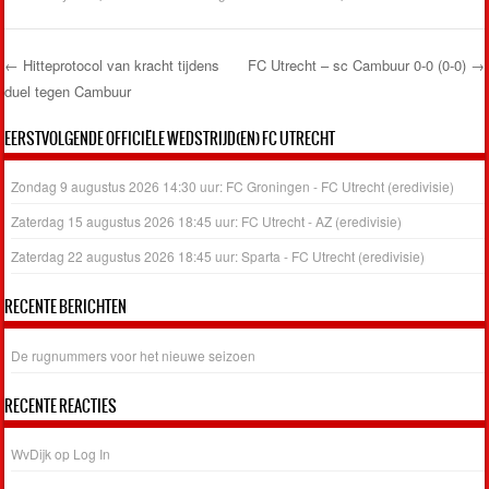
←
Hitteprotocol van kracht tijdens
FC Utrecht – sc Cambuur 0-0 (0-0)
→
duel tegen Cambuur
Post navigation
EERSTVOLGENDE OFFICIËLE WEDSTRIJD(EN) FC UTRECHT
Zondag 9 augustus 2026 14:30 uur: FC Groningen - FC Utrecht (eredivisie)
Zaterdag 15 augustus 2026 18:45 uur: FC Utrecht - AZ (eredivisie)
Zaterdag 22 augustus 2026 18:45 uur: Sparta - FC Utrecht (eredivisie)
RECENTE BERICHTEN
De rugnummers voor het nieuwe seizoen
RECENTE REACTIES
WvDijk
op
Log In