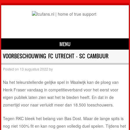
MENU
Skip to content
VOORBESCHOUWING FC UTRECHT – SC CAMBUUR
Posted on
13 augustus 2022
by
Na het teleurstellende gelijke spel in Waalwijk kan de ploeg van
Henk Fraser vandaag in competitieverband voor het eerst voor
eigen publiek laten zien wat het te bieden heeft. En dat in de
zomertijd voor naar verluidt meer dan 18.500 toeschouwers.
Tegen RKC bleek het belang van Bas Dost. Maar de lange spits is
nog niet 100% fit en kan nog geen volledig duel spelen. Tijdens het