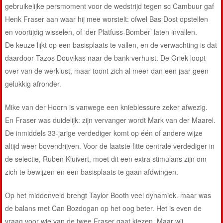
gebruikelijke persmoment voor de wedstrijd tegen sc Cambuur gaf
Henk Fraser aan waar hij mee worstelt: ofwel Bas Dost opstellen
en voortijdig wisselen, of ‘der Platfuss-Bomber’ laten invallen.
De keuze lijkt op een basisplaats te vallen, en de verwachting is dat
daardoor Tazos Douvikas naar de bank verhuist. De Griek loopt
over van de werklust, maar toont zich al meer dan een jaar geen
gelukkig afronder.
Mike van der Hoorn is vanwege een knieblessure zeker afwezig.
En Fraser was duidelijk: zijn vervanger wordt Mark van der Maarel.
De inmiddels 33-jarige verdediger komt op één of andere wijze
altijd weer bovendrijven. Voor de laatste fitte centrale verdediger in
de selectie, Ruben Kluivert, moet dit een extra stimulans zijn om
zich te bewijzen en een basisplaats te gaan afdwingen.
Op het middenveld brengt Taylor Booth veel dynamiek. maar was
de balans met Can Bozdogan op het oog beter. Het is even de
vraag voor wie van de twee Fraser gaat kiezen. Maar wij