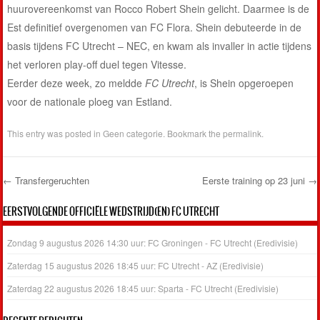
huurovereenkomst van Rocco Robert Shein gelicht. Daarmee is de
Est definitief overgenomen van FC Flora. Shein debuteerde in de
basis tijdens FC Utrecht – NEC, en kwam als invaller in actie tijdens
het verloren play-off duel tegen Vitesse.
Eerder deze week, zo meldde
FC Utrecht
, is Shein opgeroepen
voor de nationale ploeg van Estland.
This entry was posted in
Geen categorie
. Bookmark the
permalink
.
←
Transfergeruchten
Eerste training op 23 juni
→
Post navigation
EERSTVOLGENDE OFFICIËLE WEDSTRIJD(EN) FC UTRECHT
Zondag 9 augustus 2026 14:30 uur: FC Groningen - FC Utrecht (Eredivisie)
Zaterdag 15 augustus 2026 18:45 uur: FC Utrecht - AZ (Eredivisie)
Zaterdag 22 augustus 2026 18:45 uur: Sparta - FC Utrecht (Eredivisie)